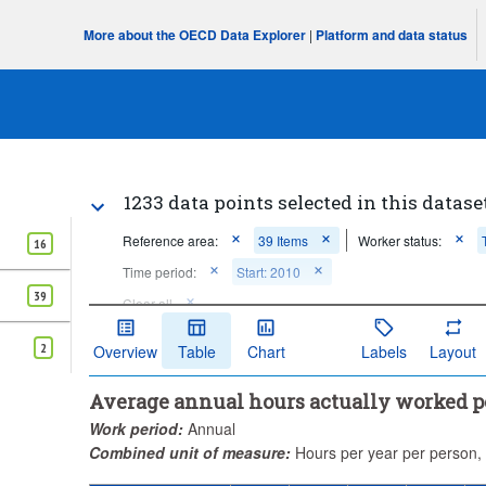
More about the OECD Data Explorer
|
Platform and data status
1233 data points selected in this datase
Reference area:
39 Items
Worker status:
16
Time period:
Start: 2010
39
Clear all
2
Overview
Table
Chart
Labels
Layout
Average annual hours actually worked p
Work period:
Annual
Combined unit of measure:
Hours per year per person