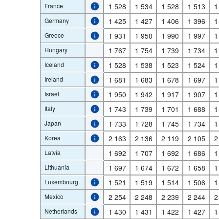
France
1 528
1 534
1 528
1 513
1
Germany
1 425
1 427
1 406
1 396
1
Greece
1 931
1 950
1 990
1 997
1
Hungary
1 767
1 754
1 739
1 734
1
Iceland
1 528
1 538
1 523
1 524
1
Ireland
1 681
1 683
1 678
1 697
1
Israel
1 950
1 942
1 917
1 907
1
Italy
1 743
1 739
1 701
1 688
1
Japan
1 733
1 728
1 745
1 734
1
Korea
2 163
2 136
2 119
2 105
2
Latvia
1 692
1 707
1 692
1 686
1
Lithuania
1 697
1 674
1 672
1 658
1
Luxembourg
1 521
1 519
1 514
1 506
1
Mexico
2 254
2 248
2 239
2 244
2
Netherlands
1 430
1 431
1 422
1 427
1