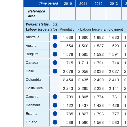
Time period
2010
2011
2012
2013
Reference
area
Total
Worker status
:
Population > Labour force > Employment
Labour force status
:
Australia
1 688
1 690
1 682
1 680
1
Austria
1 554
1 560
1 537
1 523
1
Belgium
1 578
1 595
1 592
1 591
1
Canada
1 715
1 711
1 721
1 714
1
Chile
2 076
2 056
2 033
2 027
2
Colombia
2 454
2 435
2 420
2 413
2
Costa Rica
2 243
2 285
2 233
2 141
2
Czechia
1 799
1 805
1 774
1 761
1
Denmark
1 422
1 437
1 423
1 426
1
Estonia
1 785
1 827
1 796
1 777
1
Finland
1 588
1 580
1 568
1 560
1