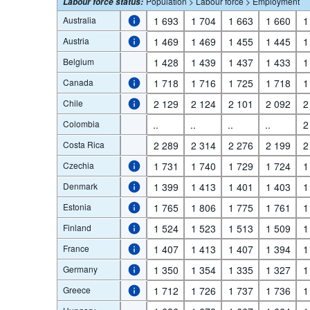
Population > Labour force > Employment
Labour force status
:
Australia
1 693
1 704
1 663
1 660
1
Austria
1 469
1 469
1 455
1 445
1
Belgium
1 428
1 439
1 437
1 433
1
Canada
1 718
1 716
1 725
1 718
1
Chile
2 129
2 124
2 101
2 092
2
Colombia
..
..
..
..
2
Costa Rica
2 289
2 314
2 276
2 199
2
Czechia
1 731
1 740
1 729
1 724
1
Denmark
1 399
1 413
1 401
1 403
1
Estonia
1 765
1 806
1 775
1 761
1
Finland
1 524
1 523
1 513
1 509
1
France
1 407
1 413
1 407
1 394
1
Germany
1 350
1 354
1 335
1 327
1
Greece
1 712
1 726
1 737
1 736
1