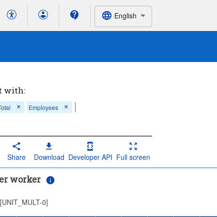
English
t with:
Total
Employees
Share
Download
Developer API
Full screen
er worker
, [UNIT_MULT-0]