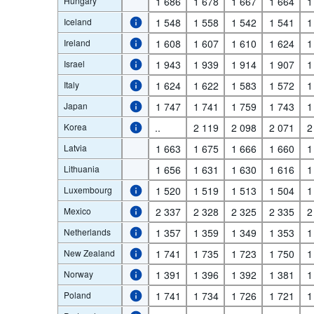
Hungary
1 686
1 678
1 667
1 664
1
Iceland
1 548
1 558
1 542
1 541
1
Ireland
1 608
1 607
1 610
1 624
1
Israel
1 943
1 939
1 914
1 907
1
Italy
1 624
1 622
1 583
1 572
1
Japan
1 747
1 741
1 759
1 743
1
Korea
..
2 119
2 098
2 071
2
Latvia
1 663
1 675
1 666
1 660
1
Lithuania
1 656
1 631
1 630
1 616
1
Luxembourg
1 520
1 519
1 513
1 504
1
Mexico
2 337
2 328
2 325
2 335
2
Netherlands
1 357
1 359
1 349
1 353
1
New Zealand
1 741
1 735
1 723
1 750
1
Norway
1 391
1 396
1 392
1 381
1
Poland
1 741
1 734
1 726
1 721
1