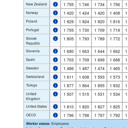
New Zealand
1 755
1 746
1 734
1 756
1
Norway
1 420
1 424
1 420
1 408
1
Poland
1 829
1 824
1 820
1 816
1
Portugal
1 755
1 730
1 709
1 719
1
Slovak
1 805
1 793
1 789
1 772
1
Republic
Slovenia
1 680
1 663
1 644
1 662
1
Spain
1 703
1 709
1 699
1 688
1
Sweden
1 486
1 487
1 474
1 465
1
Switzerland
1 611
1 608
1 593
1 573
1
Türkiye
1 877
1 864
1 855
1 832
1
United
1 507
1 515
1 531
1 534
1
Kingdom
United States
1 810
1 820
1 827
1 825
1
OECD
1 796
1 798
1 797
1 792
1
Employees
Worker status
: