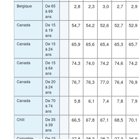
Belgique
De 65
2,8
2,3
3,0
2,7
2,9
à 69
ans
Canada
De 15
54,7
54,2
52,6
52,7
52,9
à 19
ans
Canada
De 15
65,9
65,6
65,4
65,3
65,7
à 24
ans
Canada
De 15
74,3
74,0
74,2
74,6
74,2
à 64
ans
Canada
De 20
76,7
76,3
77,0
76,4
76,9
à 24
ans
Canada
De 70
5,8
6,1
7,4
7,8
7,9
à 74
ans
Chili
De 35
66,5
67,8
67,1
68,5
70,1
à 39
ans
Colombie
De 15
27,8
28,3
28,7
27,3
26,9