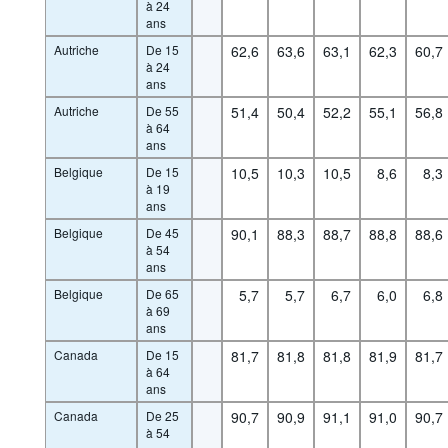
à 24
ans
Autriche
De 15
62,6
63,6
63,1
62,3
60,7
à 24
ans
Autriche
De 55
51,4
50,4
52,2
55,1
56,8
à 64
ans
Belgique
De 15
10,5
10,3
10,5
8,6
8,3
à 19
ans
Belgique
De 45
90,1
88,3
88,7
88,8
88,6
à 54
ans
Belgique
De 65
5,7
5,7
6,7
6,0
6,8
à 69
ans
Canada
De 15
81,7
81,8
81,8
81,9
81,7
à 64
ans
Canada
De 25
90,7
90,9
91,1
91,0
90,7
à 54