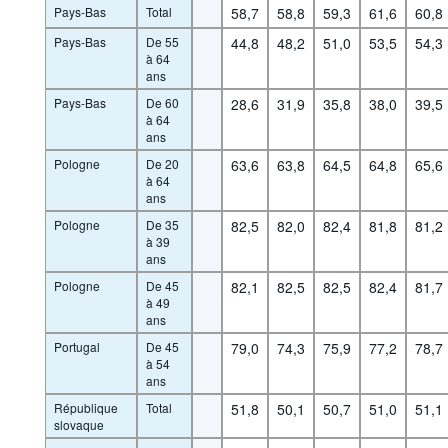
Pays-Bas
Total
58,7
58,8
59,3
61,6
60,8
Pays-Bas
De 55
44,8
48,2
51,0
53,5
54,3
à 64
ans
Pays-Bas
De 60
28,6
31,9
35,8
38,0
39,5
à 64
ans
Pologne
De 20
63,6
63,8
64,5
64,8
65,6
à 64
ans
Pologne
De 35
82,5
82,0
82,4
81,8
81,2
à 39
ans
Pologne
De 45
82,1
82,5
82,5
82,4
81,7
à 49
ans
Portugal
De 45
79,0
74,3
75,9
77,2
78,7
à 54
ans
République
Total
51,8
50,1
50,7
51,0
51,1
slovaque