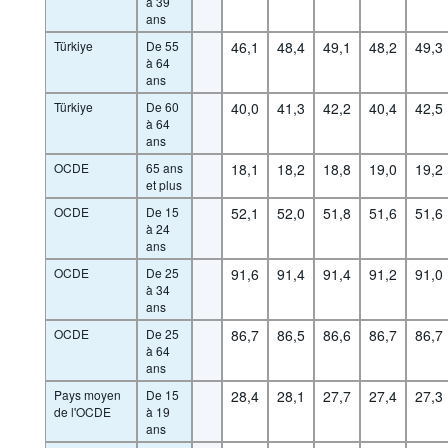
à 39
ans
Türkiye
De 55
46,1
48,4
49,1
48,2
49,3
à 64
ans
Türkiye
De 60
40,0
41,3
42,2
40,4
42,5
à 64
ans
OCDE
65 ans
18,1
18,2
18,8
19,0
19,2
et plus
OCDE
De 15
52,1
52,0
51,8
51,6
51,6
à 24
ans
OCDE
De 25
91,6
91,4
91,4
91,2
91,0
à 34
ans
OCDE
De 25
86,7
86,5
86,6
86,7
86,7
à 64
ans
Pays moyen
De 15
28,4
28,1
27,7
27,4
27,3
de l'OCDE
à 19
ans