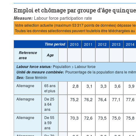
Emploi et chômage par groupe d'âge quinquen
Measure:
Labour force participation rate
Votre sélection actuelle (maximum 53 317 points de données) dépasse les 
Toutes les données sélectionnées peuvent toutefois être téléchargées au f
Time period
2010
2011
2012
2013
2014
Reference
Age
area
Population > Labour force
Labour force status
:
Pourcentage de la population dans le mê
Unité de mesure combinée
:
Sexe féminin
Sex
:
Allemagne
65 ans
2,8
3,1
3,3
3,6
3,9
et plus
Allemagne
De 25
75,2
76,2
76,4
77,1
77,6
à 64
ans
Allemagne
De 55
70,3
72,6
73,5
75,0
75,8
à 59
ans
Allemagne
De 70