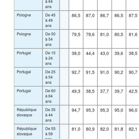
à 64
ans
Pologne
De 45
86,5
87,0
86,7
86,5
87,5
à 49
ans
Pologne
De 50
79,5
79,6
81,0
80,5
81,6
à 54
ans
Portugal
De 15
38,0
44,4
43,0
39,6
38,5
à 24
ans
Portugal
De 25
92,7
91,5
91,0
90,2
90,7
à 54
ans
Portugal
De 60
49,3
38,5
37,7
39,7
42,5
à 64
ans
République
De 35
94,7
95,3
95,3
95,0
96,0
slovaque
à 44
ans
République
De 55
81,0
80,9
82,0
81,8
82,1
slovaque
à 59
ans