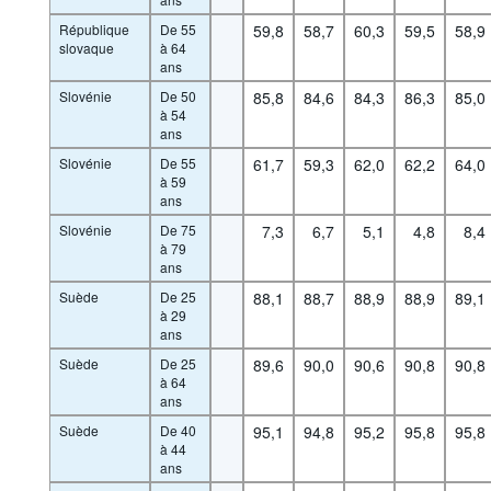
République
De 55
59,8
58,7
60,3
59,5
58,9
slovaque
à 64
ans
Slovénie
De 50
85,8
84,6
84,3
86,3
85,0
à 54
ans
Slovénie
De 55
61,7
59,3
62,0
62,2
64,0
à 59
ans
Slovénie
De 75
7,3
6,7
5,1
4,8
8,4
à 79
ans
Suède
De 25
88,1
88,7
88,9
88,9
89,1
à 29
ans
Suède
De 25
89,6
90,0
90,6
90,8
90,8
à 64
ans
Suède
De 40
95,1
94,8
95,2
95,8
95,8
à 44
ans