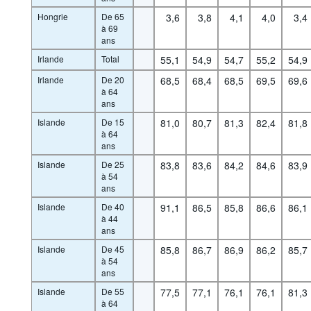
Hongrie
De 65
3,6
3,8
4,1
4,0
3,4
à 69
ans
Irlande
Total
55,1
54,9
54,7
55,2
54,9
Irlande
De 20
68,5
68,4
68,5
69,5
69,6
à 64
ans
Islande
De 15
81,0
80,7
81,3
82,4
81,8
à 64
ans
Islande
De 25
83,8
83,6
84,2
84,6
83,9
à 54
ans
Islande
De 40
91,1
86,5
85,8
86,6
86,1
à 44
ans
Islande
De 45
85,8
86,7
86,9
86,2
85,7
à 54
ans
Islande
De 55
77,5
77,1
76,1
76,1
81,3
à 64