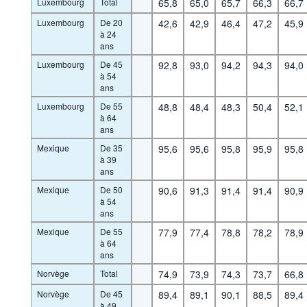
Luxembourg
Total
65,8
65,0
65,7
66,3
66,7
Luxembourg
De 20
42,6
42,9
46,4
47,2
45,9
à 24
ans
Luxembourg
De 45
92,8
93,0
94,2
94,3
94,0
à 54
ans
Luxembourg
De 55
48,8
48,4
48,3
50,4
52,1
à 64
ans
Mexique
De 35
95,6
95,6
95,8
95,9
95,8
à 39
ans
Mexique
De 50
90,6
91,3
91,4
91,4
90,9
à 54
ans
Mexique
De 55
77,9
77,4
78,8
78,2
78,9
à 64
ans
Norvège
Total
74,9
73,9
74,3
73,7
66,8
Norvège
De 45
89,4
89,1
90,1
88,5
89,4
à 49