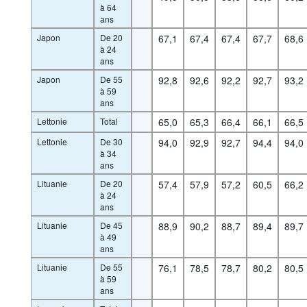
à 64
ans
Japon
De 20
67,1
67,4
67,4
67,7
68,6
à 24
ans
Japon
De 55
92,8
92,6
92,2
92,7
93,2
à 59
ans
Lettonie
Total
65,0
65,3
66,4
66,1
66,5
Lettonie
De 30
94,0
92,9
92,7
94,4
94,0
à 34
ans
Lituanie
De 20
57,4
57,9
57,2
60,5
66,2
à 24
ans
Lituanie
De 45
88,9
90,2
88,7
89,4
89,7
à 49
ans
Lituanie
De 55
76,1
78,5
78,7
80,2
80,5
à 59
ans