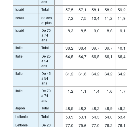
ans
Israël
Total
57,5
57,1
58,1
58,2
59,2
Israël
65 ans
7,2
7,5
10,4
11,2
11,9
et plus
Israël
De 70
8,3
8,5
9,0
8,6
9,1
à 74
ans
Italie
Total
38,2
38,4
39,7
39,7
40,1
Italie
De 25
64,5
64,7
66,5
66,1
66,4
à 54
ans
Italie
De 45
61,2
61,8
64,2
64,2
64,2
à 54
ans
Italie
De 70
1,2
1,1
1,4
1,6
1,7
à 74
ans
Japon
Total
48,5
48,3
48,2
48,9
49,2
Lettonie
Total
53,9
53,1
54,3
54,0
53,4
Lettonie
De 20
77,0
75,6
77,0
76,2
76,1