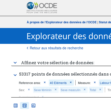
À propos de l‘Explorateur des données de l‘OCDE
|
Statut d
Retour aux résultats de recherche
Affinez votre sélection de données:
53317 points de données sélectionnés dans 
Reference area:
40 Eléments
Measure:
Labour f
Sex:
Sexe féminin
Sexe masculin
Total
Ti
Supprimer tout