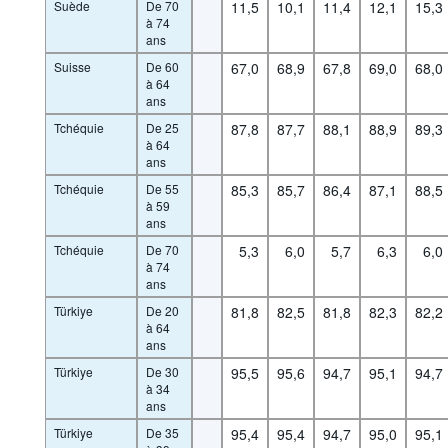
Suède
De 70
11,5
10,1
11,4
12,1
15,3
à 74
ans
Suisse
De 60
67,0
68,9
67,8
69,0
68,0
à 64
ans
Tchéquie
De 25
87,8
87,7
88,1
88,9
89,3
à 64
ans
Tchéquie
De 55
85,3
85,7
86,4
87,1
88,5
à 59
ans
Tchéquie
De 70
5,3
6,0
5,7
6,3
6,0
à 74
ans
Türkiye
De 20
81,8
82,5
81,8
82,3
82,2
à 64
ans
Türkiye
De 30
95,5
95,6
94,7
95,1
94,7
à 34
ans
Türkiye
De 35
95,4
95,4
94,7
95,0
95,1