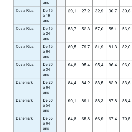
ans
Costa Rica
De 15
29,1
27,2
32,9
30,7
30,6
à 19
ans
Costa Rica
De 15
53,7
52,3
57,0
55,1
56,9
à 24
ans
Costa Rica
De 15
80,5
79,7
81,9
81,3
82,0
à 64
ans
Costa Rica
De 30
94,8
95,4
95,4
96,4
96,0
à 34
ans
Danemark
De 20
84,4
84,2
83,5
82,9
83,6
à 64
ans
Danemark
De 50
90,1
89,1
88,3
87,8
88,4
à 54
ans
Danemark
De 55
64,8
65,8
66,9
67,4
70,5
à 64
ans