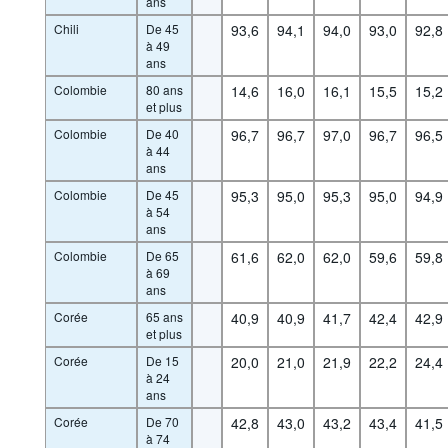
ans
Chili
De 45
93,6
94,1
94,0
93,0
92,8
à 49
ans
Colombie
80 ans
14,6
16,0
16,1
15,5
15,2
et plus
Colombie
De 40
96,7
96,7
97,0
96,7
96,5
à 44
ans
Colombie
De 45
95,3
95,0
95,3
95,0
94,9
à 54
ans
Colombie
De 65
61,6
62,0
62,0
59,6
59,8
à 69
ans
Corée
65 ans
40,9
40,9
41,7
42,4
42,9
et plus
Corée
De 15
20,0
21,0
21,9
22,2
24,4
à 24
ans
Corée
De 70
42,8
43,0
43,2
43,4
41,5
à 74