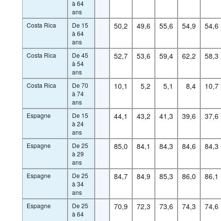
à 64
ans
Costa Rica
De 15
50,2
49,6
55,6
54,9
54,6
à 64
ans
Costa Rica
De 45
52,7
53,6
59,4
62,2
58,3
à 54
ans
Costa Rica
De 70
10,1
5,2
5,1
8,4
10,7
à 74
ans
Espagne
De 15
44,1
43,2
41,3
39,6
37,6
à 24
ans
Espagne
De 25
85,0
84,1
84,3
84,6
84,3
à 29
ans
Espagne
De 25
84,7
84,9
85,3
86,0
86,1
à 34
ans
Espagne
De 25
70,9
72,3
73,6
74,3
74,6
à 64