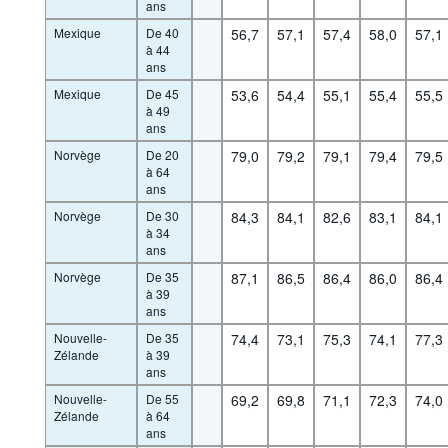
ans
Mexique
De 40
56,7
57,1
57,4
58,0
57,1
à 44
ans
Mexique
De 45
53,6
54,4
55,1
55,4
55,5
à 49
ans
Norvège
De 20
79,0
79,2
79,1
79,4
79,5
à 64
ans
Norvège
De 30
84,3
84,1
82,6
83,1
84,1
à 34
ans
Norvège
De 35
87,1
86,5
86,4
86,0
86,4
à 39
ans
Nouvelle-
De 35
74,4
73,1
75,3
74,1
77,3
Zélande
à 39
ans
Nouvelle-
De 55
69,2
69,8
71,1
72,3
74,0
Zélande
à 64
ans