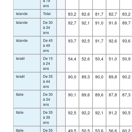
à 79
ans
Islande
Total
83,2
82,6
81,7
82,7
83,2
Islande
De 30
92,7
92,1
91,0
91,6
89,7
à 34
ans
Islande
De 45
93,7
92,5
91,7
92,6
93,6
à 49
ans
Israël
De 15
54,4
52,6
50,4
51,0
50,9
à 24
ans
Israël
De 35
90,0
89,3
90,0
89,8
90,2
à 44
ans
Italie
De 30
90,1
89,6
89,6
87,8
87,3
à 34
ans
Italie
De 35
92,5
92,2
92,1
91,2
90,5
à 39
ans
Italie
De 55
49,5
50,5
53,6
56,6
60,2