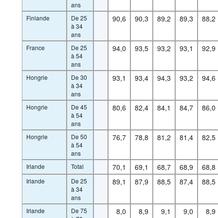
ans
Finlande
De 25
90,6
90,3
89,2
89,3
88,2
à 34
ans
France
De 25
94,0
93,5
93,2
93,1
92,9
à 54
ans
Hongrie
De 30
93,1
93,4
94,3
93,2
94,6
à 34
ans
Hongrie
De 45
80,6
82,4
84,1
84,7
86,0
à 54
ans
Hongrie
De 50
76,7
78,8
81,2
81,4
82,5
à 54
ans
Irlande
Total
70,1
69,1
68,7
68,9
68,8
Irlande
De 25
89,1
87,9
88,5
87,4
88,5
à 34
ans
Irlande
De 75
8,0
8,9
9,1
9,0
8,9