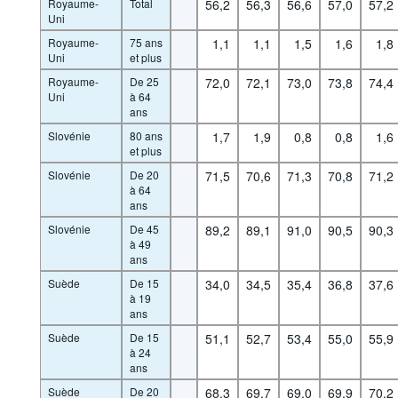
Royaume-
Total
56,2
56,3
56,6
57,0
57,2
Uni
Royaume-
75 ans
1,1
1,1
1,5
1,6
1,8
Uni
et plus
Royaume-
De 25
72,0
72,1
73,0
73,8
74,4
Uni
à 64
ans
Slovénie
80 ans
1,7
1,9
0,8
0,8
1,6
et plus
Slovénie
De 20
71,5
70,6
71,3
70,8
71,2
à 64
ans
Slovénie
De 45
89,2
89,1
91,0
90,5
90,3
à 49
ans
Suède
De 15
34,0
34,5
35,4
36,8
37,6
à 19
ans
Suède
De 15
51,1
52,7
53,4
55,0
55,9
à 24
ans
Suède
De 20
68,3
69,7
69,0
69,9
70,2