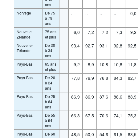
ans
Norvège
De 75
..
..
..
..
0,0
à 79
ans
Nouvelle-
75 ans
6,0
7,2
7,2
7,3
9,2
Zélande
et plus
Nouvelle-
De 30
93,4
92,7
93,1
92,8
92,5
Zélande
à 34
ans
Pays-Bas
65 ans
9,2
8,9
10,8
10,8
11,8
et plus
Pays-Bas
De 20
77,8
76,9
76,8
84,3
82,7
à 24
ans
Pays-Bas
De 25
86,9
86,9
87,6
88,6
88,9
à 64
ans
Pays-Bas
De 55
66,3
67,5
70,6
74,1
75,3
à 64
ans
Pays-Bas
De 60
48,5
50,0
54,6
61,5
63,5