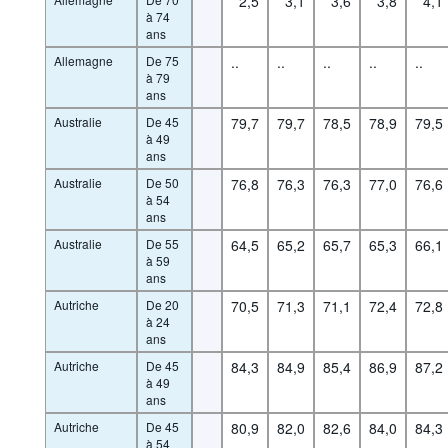
2,5
3,1
3,6
3,8
4,1
à 74
ans
Allemagne
De 75
..
..
..
..
..
à 79
ans
Australie
De 45
79,7
79,7
78,5
78,9
79,5
à 49
ans
Australie
De 50
76,8
76,3
76,3
77,0
76,6
à 54
ans
Australie
De 55
64,5
65,2
65,7
65,3
66,1
à 59
ans
Autriche
De 20
70,5
71,3
71,1
72,4
72,8
à 24
ans
Autriche
De 45
84,3
84,9
85,4
86,9
87,2
à 49
ans
Autriche
De 45
80,9
82,0
82,6
84,0
84,3
à 54