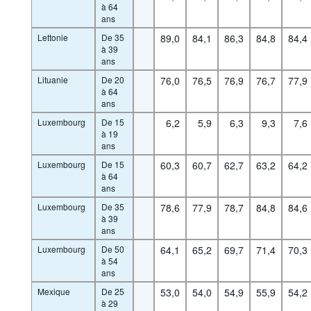
à 64
ans
Lettonie
De 35
89,0
84,1
86,3
84,8
84,4
à 39
ans
Lituanie
De 20
76,0
76,5
76,9
76,7
77,9
à 64
ans
Luxembourg
De 15
6,2
5,9
6,3
9,3
7,6
à 19
ans
Luxembourg
De 15
60,3
60,7
62,7
63,2
64,2
à 64
ans
Luxembourg
De 35
78,6
77,9
78,7
84,8
84,6
à 39
ans
Luxembourg
De 50
64,1
65,2
69,7
71,4
70,3
à 54
ans
Mexique
De 25
53,0
54,0
54,9
55,9
54,2
à 29