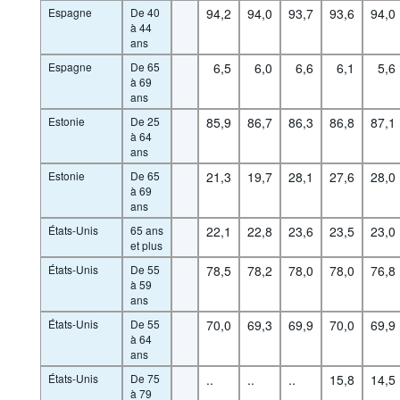
Espagne
De 40
94,2
94,0
93,7
93,6
94,0
à 44
ans
Espagne
De 65
6,5
6,0
6,6
6,1
5,6
à 69
ans
Estonie
De 25
85,9
86,7
86,3
86,8
87,1
à 64
ans
Estonie
De 65
21,3
19,7
28,1
27,6
28,0
à 69
ans
États-Unis
65 ans
22,1
22,8
23,6
23,5
23,0
et plus
États-Unis
De 55
78,5
78,2
78,0
78,0
76,8
à 59
ans
États-Unis
De 55
70,0
69,3
69,9
70,0
69,9
à 64
ans
États-Unis
De 75
..
..
..
15,8
14,5
à 79