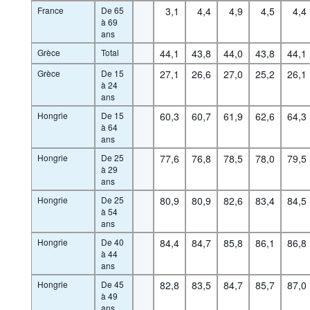
France
De 65
3,1
4,4
4,9
4,5
4,4
à 69
ans
Grèce
Total
44,1
43,8
44,0
43,8
44,1
Grèce
De 15
27,1
26,6
27,0
25,2
26,1
à 24
ans
Hongrie
De 15
60,3
60,7
61,9
62,6
64,3
à 64
ans
Hongrie
De 25
77,6
76,8
78,5
78,0
79,5
à 29
ans
Hongrie
De 25
80,9
80,9
82,6
83,4
84,5
à 54
ans
Hongrie
De 40
84,4
84,7
85,8
86,1
86,8
à 44
ans
Hongrie
De 45
82,8
83,5
84,7
85,7
87,0
à 49
ans