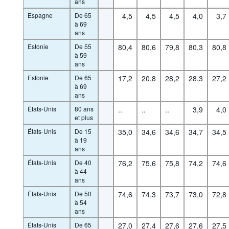
ans
Espagne
De 65
4,5
4,5
4,5
4,0
3,7
à 69
ans
Estonie
De 55
80,4
80,6
79,8
80,3
80,8
à 59
ans
Estonie
De 65
17,2
20,8
28,2
28,3
27,2
à 69
ans
États-Unis
80 ans
..
..
..
3,9
4,0
et plus
États-Unis
De 15
35,0
34,6
34,6
34,7
34,5
à 19
ans
États-Unis
De 40
76,2
75,6
75,8
74,2
74,6
à 44
ans
États-Unis
De 50
74,6
74,3
73,7
73,0
72,8
à 54
ans
États-Unis
De 65
27,0
27,4
27,6
27,6
27,5