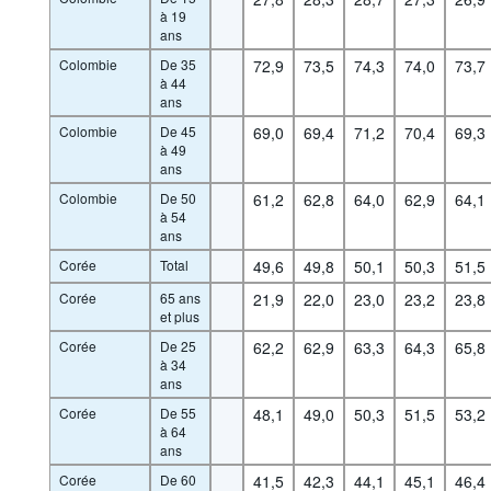
à 19
ans
Colombie
De 35
72,9
73,5
74,3
74,0
73,7
à 44
ans
Colombie
De 45
69,0
69,4
71,2
70,4
69,3
à 49
ans
Colombie
De 50
61,2
62,8
64,0
62,9
64,1
à 54
ans
Corée
Total
49,6
49,8
50,1
50,3
51,5
Corée
65 ans
21,9
22,0
23,0
23,2
23,8
et plus
Corée
De 25
62,2
62,9
63,3
64,3
65,8
à 34
ans
Corée
De 55
48,1
49,0
50,3
51,5
53,2
à 64
ans
Corée
De 60
41,5
42,3
44,1
45,1
46,4