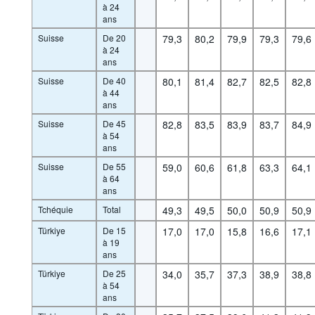
à 24
ans
Suisse
De 20
79,3
80,2
79,9
79,3
79,6
à 24
ans
Suisse
De 40
80,1
81,4
82,7
82,5
82,8
à 44
ans
Suisse
De 45
82,8
83,5
83,9
83,7
84,9
à 54
ans
Suisse
De 55
59,0
60,6
61,8
63,3
64,1
à 64
ans
Tchéquie
Total
49,3
49,5
50,0
50,9
50,9
Türkiye
De 15
17,0
17,0
15,8
16,6
17,1
à 19
ans
Türkiye
De 25
34,0
35,7
37,3
38,9
38,8
à 54
ans