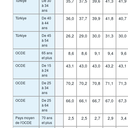
Türkiye
De 30
35,7
37,5
39,6
41,3
41,9
à 34
ans
Türkiye
De 40
36,0
37,7
39,9
41,8
40,7
à 44
ans
Türkiye
De 45
26,2
29,0
30,0
31,3
30,0
à 54
ans
OCDE
65 ans
8,6
8,6
9,1
9,4
9,6
et plus
OCDE
De 15
43,1
43,0
43,0
43,2
43,1
à 24
ans
OCDE
De 25
70,2
70,2
70,8
71,1
71,3
à 34
ans
OCDE
De 25
66,0
66,1
66,7
67,0
67,3
à 64
ans
Pays moyen
70 ans
2,5
2,5
2,7
2,9
3,4
de l'OCDE
et plus