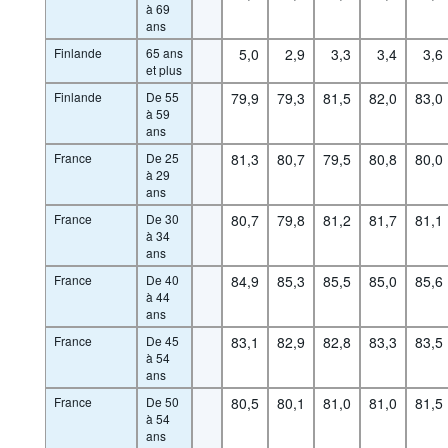
à 69
ans
Finlande
65 ans
5,0
2,9
3,3
3,4
3,6
et plus
Finlande
De 55
79,9
79,3
81,5
82,0
83,0
à 59
ans
France
De 25
81,3
80,7
79,5
80,8
80,0
à 29
ans
France
De 30
80,7
79,8
81,2
81,7
81,1
à 34
ans
France
De 40
84,9
85,3
85,5
85,0
85,6
à 44
ans
France
De 45
83,1
82,9
82,8
83,3
83,5
à 54
ans
France
De 50
80,5
80,1
81,0
81,0
81,5
à 54
ans