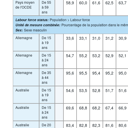
Pays moyen
De 55
58,9
60,0
61,6
62,5
63,7
de l'OCDE
à 59
ans
Population > Labour force
Labour force status
:
Pourcentage de la population dans le mê
Unité de mesure combinée
:
Sexe masculin
Sex
:
Allemagne
De 15
33,6
33,1
31,0
31,2
30,9
à 19
ans
Allemagne
De 15
54,7
55,2
53,2
52,9
52,1
à 24
ans
Allemagne
De 35
95,6
95,5
95,4
95,2
95,0
à 44
ans
Australie
De 15
54,6
53,5
52,8
51,7
51,6
à 19
ans
Australie
De 15
69,6
68,8
68,2
67,4
66,9
à 24
ans
Australie
De 20
83,4
82,8
82,3
81,6
80,6