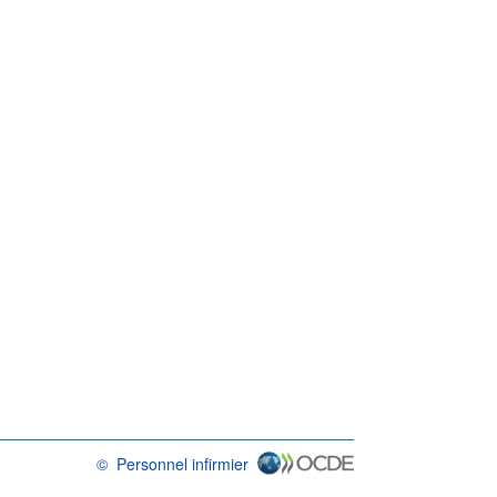
©
Personnel infirmier
OCDE {link} Conditions d'utilisation