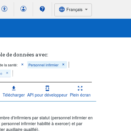
Français
le de données avec:
de la santé:
Personnel infirmier
ce
Télécharger
API pour développeur
Plein écran
re d'infirmiers par statut (personnel infirmier en
 personnel infirmier habilité à exercer) et par
er auxiliaire qualifié).