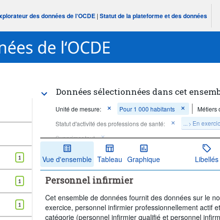
Explorateur des données de l‘OCDE
|
Statut de la plateforme et des données
Données sélectionnées dans cet ensemb
Unité de mesure:
Pour 1 000 habitants
Métiers 
...
En exerci
Statut d'activité des professions de santé:
>
Supprimer tout
1
Vue d'ensemble
Tableau
Graphique
Libellés
Personnel infirmier
1
Cet ensemble de données fournit des données sur le nomb
1
exercice, personnel infirmier professionnellement actif et
catégorie (personnel infirmier qualifié et personnel infirmi