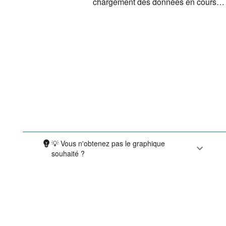
chargement des données en cours…
💡 Vous n'obtenez pas le graphique
souhaité ?
©
Flux par donneur (APD+AASP+privé) 
chargement des données en cours…
OCDE {link} Conditions d'utilisation