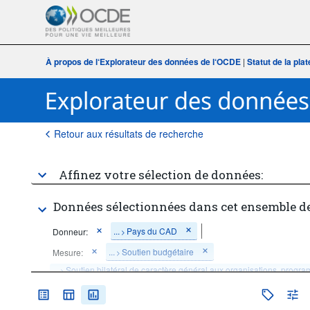
À propos de l‘Explorateur des données de l‘OCDE
|
Statut de la pl
Retour aux résultats de recherche
Affinez votre sélection de données:
Données sélectionnées dans cet ensemble d
...
Pays du CAD
Donneur:
>
...
Soutien budgétaire
Mesure:
>
...
Soutien bilatéral de caractère général aux organisations, progra
>
financements groupés
...
Interventions de type projet
>