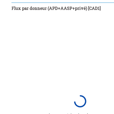
...
Experts et autres formes d’assistance technique
>
Flux par donneur (APD+AASP+privé) [CAD1]
...
Bourses et autres frais d’étude dans les pays donneurs
>
...
Allégement de la dette
...
Frais administratifs non compris 
>
>
...
Autres dépenses dans le pays donneur
>
Type de flux:
Versements, nets
Unité de mesure:
Type de prix:
Prix constants
Supprimer tout