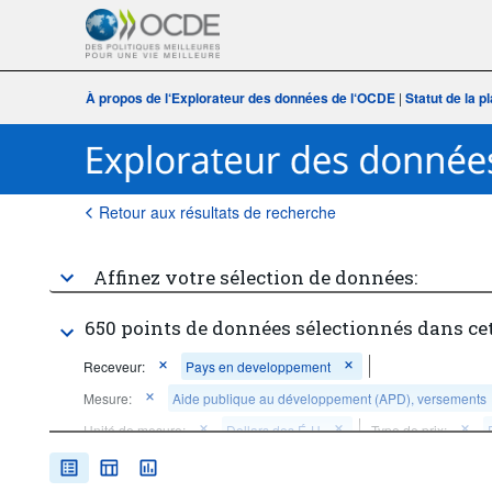
À propos de l‘Explorateur des données de l‘OCDE
|
Statut de la 
Retour aux résultats de recherche
Affinez votre sélection de données:
650 points de données sélectionnés dans ce
Receveur:
Pays en developpement
Mesure:
Aide publique au développement (APD), versements
Unité de mesure:
Dollars des É-U
Type de prix:
Période temporelle:
Dernière(s) 5 période(s)