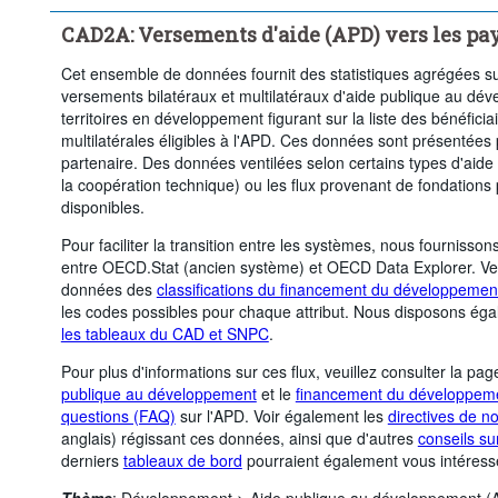
Supprimer tout
CAD2A: Versements d'aide (APD) vers les pay
Cet ensemble de données fournit des statistiques agrégées su
versements bilatéraux et multilatéraux d'aide publique au dé
territoires en développement figurant sur la liste des bénéfic
multilatérales éligibles à l'APD. Ces données sont présentées 
partenaire. Des données ventilées selon certains types d'aide 
la coopération technique) ou les flux provenant de fondations
disponibles.
Pour faciliter la transition entre les systèmes, nous fournisso
entre OECD.Stat (ancien système) et OECD Data Explorer. Veu
données des
classifications du financement du développemen
les codes possibles pour chaque attribut. Nous disposons ég
les tableaux du CAD et SNPC
.
Pour plus d'informations sur ces flux, veuillez consulter la pa
publique au développement
et le
financement du développeme
questions (FAQ)
sur l'APD. Voir également les
directives de no
anglais) régissant ces données, ainsi que d'autres
conseils su
derniers
tableaux de bord
pourraient également vous intéress
Thème
:
Développement >
Aide publique au développement 