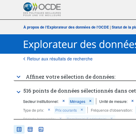
À propos de l‘Explorateur des données de l‘OCDE
|
Statut de la 
Retour aux résultats de recherche
Affinez votre sélection de données:
516 points de données sélectionnés dans ce
Secteur institutionnel:
Ménages
Unité de mesure:
Type de prix:
Prix courants
Fréquence d'observation:
Période temporelle:
Dernière(s) 5 période(s)
Supprimer tout