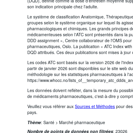
(DQD), définie comme la dose d'entretien moyenne supp
son indication principale chez l'adulte.
Le système de classification Anatomique, Thérapeutique
groupes selon le système organique sur lequel ils agisse
pharmacologiques et chimiques. Les grands principes de
médicamenteuses selon l'ATC sont présentés dans la publ
DDD assignment », Centre collaborateur de l'OMS pour l
pharmaceutiques, Oslo. La publication « ATC Index with
DQD attribués. Ces deux publications sont mises à jou
Les codes ATC sont basés sur la version 2026 de l'inde
partir de janvier 2026 sont disponibles sur le site web 
méthodologie sur les statistiques pharmaceutiques à l'a
https://www.whocc.no/lists_of__temporary_atc_ddds_and
Les données doivent refléter, dans la mesure du possib
de médicaments pharmaceutiques, c'est-à-dire y compri
Veuillez vous référer aux
Sources et Méthodes
pour des 
pays.
Thème
:
Santé >
Marché pharmaceutique
Nombre de points de données non filtrées
:
23026