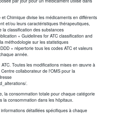
osée par jour pour un médicament utilisé dans
 et Chimique divise les médicaments en différents
nt et/ou leurs caractéristiques thérapeutiques,
 la classification des substances
ication « Guidelines for ATC classification and
a méthodologie sur les statistiques
 DDD » répertorie tous les codes ATC et valeurs
r chaque année.
x ATC. Toutes les modifications mises en œuvre à
du Centre collaborateur de l'OMS pour la
dresse
_alterations/.
le, la consommation totale pour chaque catégorie
s la consommation dans les hôpitaux.
informations détaillées spécifiques à chaque