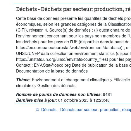
Supprimer tout
Déchets - Déchets par secteur: production, r
Cette base de données présente les quantités de déchets produ
économiques, selon les grandes catégories de la Classification
(CITI), révision 4. Source(s) de données : (i) questionnaire de
l'environnement concernant pour les pays non membres de l'UE 
les déchets pour les pays de l'UE (disponible dans la base de
https://ec.europa.eu/eurostat/web/environment/database) ; et 
UNSD/UNEP data collection on environment statistics (disponib
https://unstats.un.org/unsd/envstats/country_files) pour les
Contact : ENV.Stat@oecd.org Date de publication de la base d
Documentation de la base de données
Thème
:
Environnement et changement climatique >
Efficacit
circulaire >
Gestion des déchets
Nombre de points de données non filtrées
:
9481
Dernière mise à jour
:
01 octobre 2025 à 12:23:48
©
Déchets - Déchets par secteur: production, récu
OCDE {link} Conditions d'utilisation