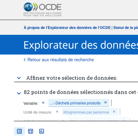
À propos de l‘Explorateur des données de l‘OCDE
|
Statut de la 
Retour aux résultats de recherche
Affinez votre sélection de données:
82 points de données sélectionnés dans cet
...
Déchets primaires produits
Variable:
>
Unité de mesure:
Kilogrammes par personne
Activité économique:
Total - ensemble des activités
Période temporelle:
Dernière(s) 5 période(s)