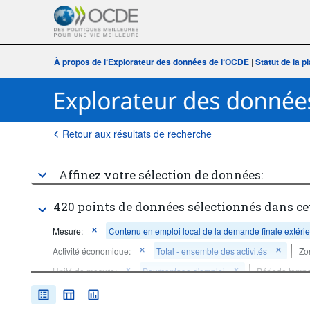
À propos de l‘Explorateur des données de l‘OCDE
|
Statut de la 
Retour aux résultats de recherche
Affinez votre sélection de données:
420 points de données sélectionnés dans ce
Mesure:
Contenu en emploi local de la demande finale extéri
Activité économique:
Total - ensemble des activités
Zo
Unité de mesure:
Pourcentage d'emploi
Période tempo
Supprimer tout