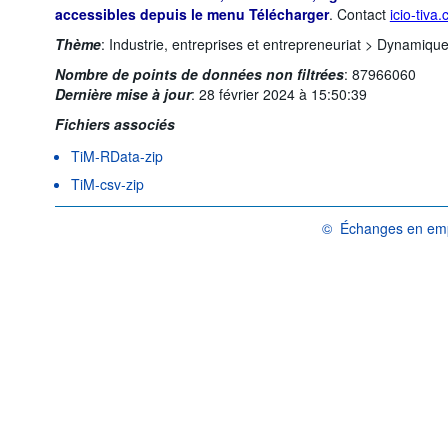
accessibles depuis le menu Télécharger
. Contact
icio-tiva
Thème
:
Industrie, entreprises et entrepreneuriat >
Dynamique i
Nombre de points de données non filtrées
:
87966060
Dernière mise à jour
:
28 février 2024 à 15:50:39
Fichiers associés
TiM-RData-zip
TiM-csv-zip
©
Échanges en emp
OCDE {link} Conditions 