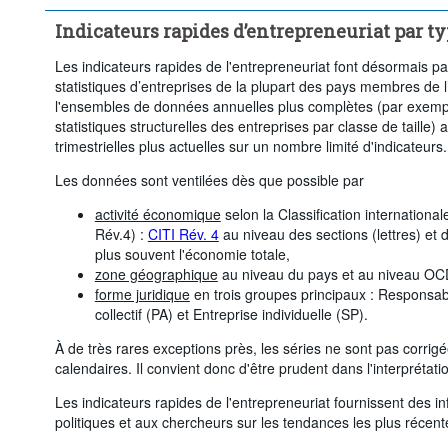
...
Autres activités de services ; activités des ménages en tant qu'em
>
organismes extraterritoriaux
Indicateurs rapides d’entrepreneuriat par ty
...
Agriculture, sylviculture et pêche
...
Industrie (sauf constru
>
>
Les indicateurs rapides de l'entrepreneuriat font désormais part
...
Total services marchands
...
Éducation
...
Santé et 
>
>
>
statistiques d’entreprises de la plupart des pays membres de 
...
Arts, spectacles et loisirs
l'ensembles de données annuelles plus complètes (par exemp
>
statistiques structurelles des entreprises par classe de taille
...
Administration publique et défense; sécurité sociale obligatoire; Au
>
trimestrielles plus actuelles sur un nombre limité d'indicateurs.
des ménages; et Activités des organisations et organismes extra-terr
...
Non spécifié
>
Les données sont ventilées dès que possible par
Fréquence d'observation:
Trimestrielle
Période temporelle:
activité économique
selon la Classification international
Supprimer tout
Rév.4) :
CITI Rév. 4
au niveau des sections (lettres) et 
plus souvent l'économie totale,
zone géographique
au niveau du pays et au niveau OC
forme juridique
en trois groupes principaux : Responsabi
collectif (PA) et Entreprise individuelle (SP).
À de très rares exceptions près, les séries ne sont pas corrig
calendaires. Il convient donc d'être prudent dans l'interpréta
Les indicateurs rapides de l'entrepreneuriat fournissent des 
politiques et aux chercheurs sur les tendances les plus récen