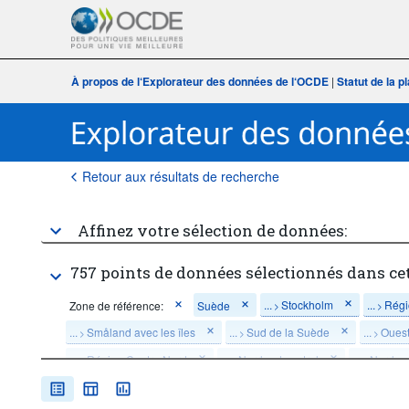
À propos de l‘Explorateur des données de l‘OCDE
|
Statut de la 
Retour aux résultats de recherche
Affinez votre sélection de données:
757 points de données sélectionnés dans ce
...
Stockholm
...
Régi
Zone de référence:
Suède
>
>
...
Småland avec les îles
...
Sud de la Suède
...
Ouest
>
>
>
...
Région Centre Nord
...
Norrland central
...
Norrlan
>
>
>
Activité économique:
Total - ensemble des activités