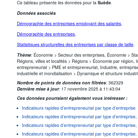
Ce tableau présente les données pour la
Suède
.
Données associés
Démographie des entreprises employant des salariés
,
Démographie des entreprises
,
Statistiques structurelles des entreprises par classe de taille
.
Thème
:
Économie >
Secteur des enterprises,
Économie >
Sta
Régions, villes et localités >
Régions >
Économie par région,
I
entrepreneuriat >
PME et entrepreneuriat,
Industrie, entrepri
industrielle et mondialisation >
Dynamique et structure industri
Nombre de points de données non filtrées
:
362329
Dernière mise à jour
:
17 novembre 2025 à 11:43:04
Ces données pourraient également vous intéresser :
Indicateurs rapides d’entrepreneuriat par type d’entreprise
Indicateurs rapides d’entrepreneuriat par type d’entreprise
Indicateurs rapides d’entrepreneuriat par type d’entreprise, 
Indicateurs rapides d’entrepreneuriat par type d’entreprise,