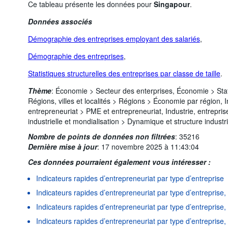
Ce tableau présente les données pour
Singapour
.
Données associés
Démographie des entreprises employant des salariés
,
Démographie des entreprises
,
Statistiques structurelles des entreprises par classe de taille
.
Thème
:
Économie >
Secteur des enterprises,
Économie >
Sta
Régions, villes et localités >
Régions >
Économie par région,
I
entrepreneuriat >
PME et entrepreneuriat,
Industrie, entrepri
industrielle et mondialisation >
Dynamique et structure industri
Nombre de points de données non filtrées
:
35216
Dernière mise à jour
:
17 novembre 2025 à 11:43:04
Ces données pourraient également vous intéresser :
Indicateurs rapides d’entrepreneuriat par type d’entreprise
Indicateurs rapides d’entrepreneuriat par type d’entreprise
Indicateurs rapides d’entrepreneuriat par type d’entreprise, 
Indicateurs rapides d’entrepreneuriat par type d’entreprise,