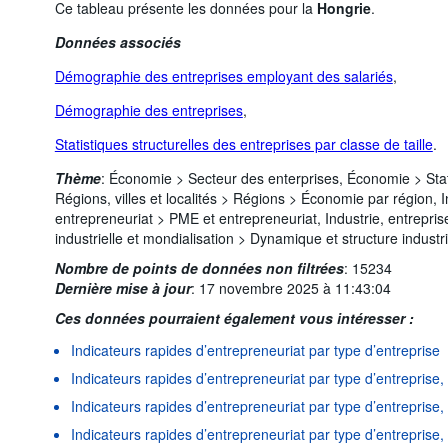
Ce tableau présente les données pour la
Hongrie
.
Données associés
Démographie des entreprises employant des salariés
,
Démographie des entreprises
,
Statistiques structurelles des entreprises par classe de taille
.
Thème
:
Économie >
Secteur des enterprises,
Économie >
Sta
Régions, villes et localités >
Régions >
Économie par région,
I
entrepreneuriat >
PME et entrepreneuriat,
Industrie, entrepri
industrielle et mondialisation >
Dynamique et structure industri
Nombre de points de données non filtrées
:
15234
Dernière mise à jour
:
17 novembre 2025 à 11:43:04
Ces données pourraient également vous intéresser :
Indicateurs rapides d’entrepreneuriat par type d’entreprise
Indicateurs rapides d’entrepreneuriat par type d’entreprise
Indicateurs rapides d’entrepreneuriat par type d’entreprise, 
Indicateurs rapides d’entrepreneuriat par type d’entreprise,