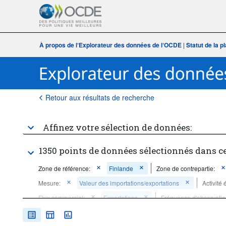
À propos de l‘Explorateur des données de l‘OCDE
|
Statut de la 
Retour aux résultats de recherche
Affinez votre sélection de données:
1350 points de données sélectionnés dans c
Zone de référence:
Finlande
Zone de contrepartie:
Mesure:
Valeur des importations/exportations
Activité
Flux commercial:
Exportations
Fréquence d'observatio
Période temporelle:
Dernière(s) 5 période(s)