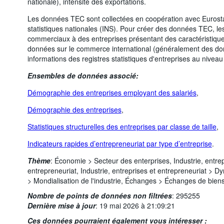
nationale), intensité des exportations.
Les données TEC sont collectées en coopération avec Eurostat
statistiques nationales (INS). Pour créer des données TEC, les 
commerciaux à des entreprises présentant des caractéristiques
données sur le commerce international (généralement des do
informations des registres statistiques d'entreprises au niveau
Ensembles de données associé:
Démographie des entreprises employant des salariés
,
Démographie des entreprises
,
Statistiques structurelles des entreprises par classe de taille
,
Indicateurs rapides d’entrepreneuriat par type d’entreprise
.
Thème
:
Économie >
Secteur des enterprises,
Industrie, entre
entrepreneuriat,
Industrie, entreprises et entrepreneuriat >
Dyn
>
Mondialisation de l'industrie,
Échanges >
Échanges de biens
Nombre de points de données non filtrées
:
295255
Dernière mise à jour
:
19 mai 2026 à 21:09:21
Ces données pourraient également vous intéresser :