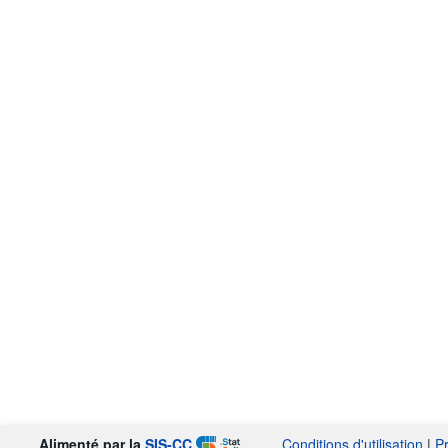
Alimenté par la
SIS-CC
Conditions d'utilisation
|
P