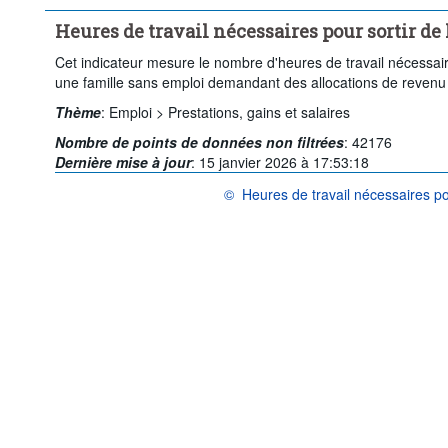
Time period:
Dernière(s) 5 période(s)
Heures de travail nécessaires pour sortir de
Supprimer tout
Cet indicateur mesure le nombre d'heures de travail nécessai
une famille sans emploi demandant des allocations de reven
Thème
:
Emploi >
Prestations, gains et salaires
Nombre de points de données non filtrées
:
42176
Dernière mise à jour
:
15 janvier 2026 à 17:53:18
©
Heures de travail nécessaires po
OCDE {link} Conditions d'utilisation