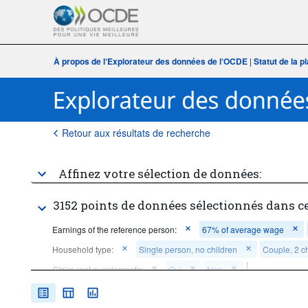
À propos de l‘Explorateur des données de l‘OCDE
|
Statut de la 
Retour aux résultats de recherche
Affinez votre sélection de données:
3152 points de données sélectionnés dans c
Earnings of the reference person:
67% of average wage
Household type:
Single person, no children
Couple, 2 c
Claim rent supplements:
Oui
Non
Claim temporary into-work benefits when taking up work:
Oui