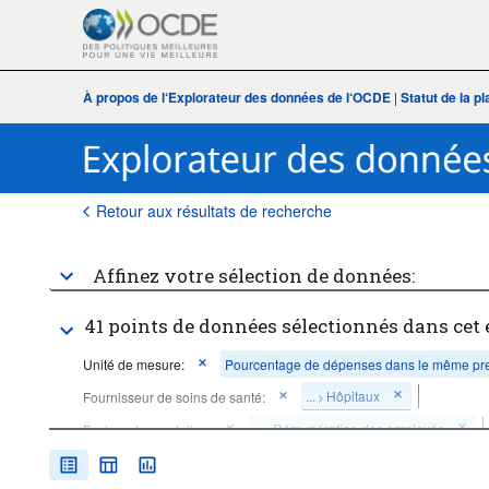
À propos de l‘Explorateur des données de l‘OCDE
|
Statut de la 
Retour aux résultats de recherche
Affinez votre sélection de données:
41 points de données sélectionnés dans cet
Unité de mesure:
Pourcentage de dépenses dans le même pre
...
Hôpitaux
Fournisseur de soins de santé:
>
...
Rémunération des employés
Facteur de prestation:
>
Période de référence:
Début: 2010