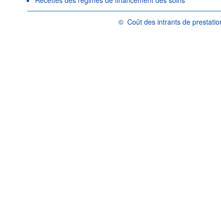
©
Coût des intrants de prestati
OCDE {link} Conditions d'utilisation