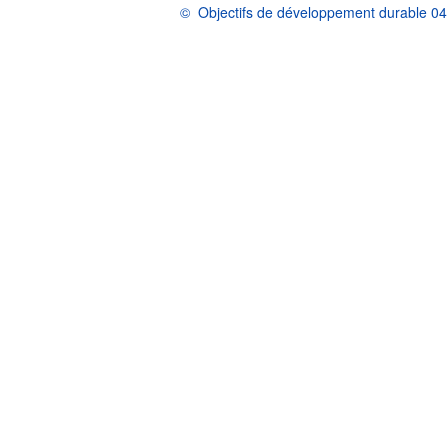
©
Objectifs de développement durable 04 
OCDE {link} Conditions d'utilisation