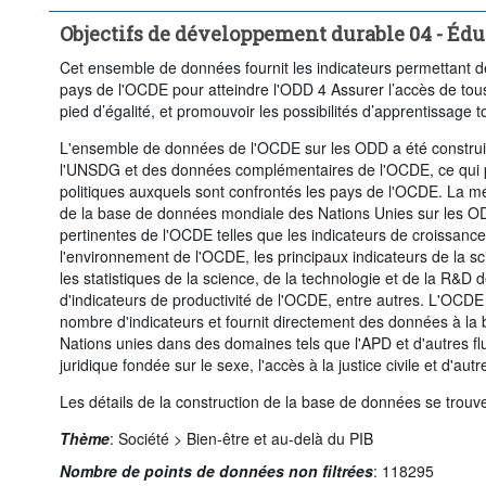
Niveau de formation:
Total
Degré d'urbanisation:
Objectifs de développement durable 04 - Édu
Période temporelle:
Dernière(s) 5 période(s)
Cet ensemble de données fournit les indicateurs permettant de
Supprimer tout
pays de l'OCDE pour atteindre l'ODD 4 Assurer l’accès de tous
pied d’égalité, et promouvoir les possibilités d’apprentissage to
L'ensemble de données de l'OCDE sur les ODD a été construit
l'UNSDG et des données complémentaires de l'OCDE, ce qui p
politiques auxquels sont confrontés les pays de l'OCDE. La m
de la base de données mondiale des Nations Unies sur les O
pertinentes de l'OCDE telles que les indicateurs de croissance 
l'environnement de l'OCDE, les principaux indicateurs de la s
les statistiques de la science, de la technologie et de la R&
d'indicateurs de productivité de l'OCDE, entre autres. L'OCDE 
nombre d'indicateurs et fournit directement des données à l
Nations unies dans des domaines tels que l'APD et d'autres flu
juridique fondée sur le sexe, l'accès à la justice civile et d'aut
Les détails de la construction de la base de données se trouv
Thème
:
Société >
Bien-être et au-delà du PIB
Nombre de points de données non filtrées
:
118295