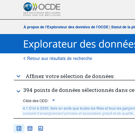
À propos de l‘Explorateur des données de l‘OCDE
|
Statut de la 
Retour aux résultats de recherche
Affinez votre sélection de données:
394 points de données sélectionnés dans ce
Cible des ODD:
4.1 D’ici à 2030, faire en sorte que toutes les filles et tous les garçon
complet d’enseignement primaire et secondaire gratuit et de qualité, 
Âge:
Total
Sexe:
Total
Quantile de revenue ou de richesse:
Total, national average,