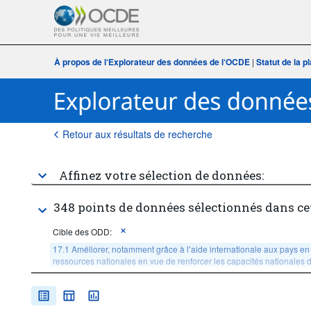
À propos de l‘Explorateur des données de l‘OCDE
|
Statut de la 
Retour aux résultats de recherche
Affinez votre sélection de données:
348 points de données sélectionnés dans ce
Cible des ODD:
17.1 Améliorer, notamment grâce à l’aide internationale aux pays en
ressources nationales en vue de renforcer les capacités nationales de
Âge:
Total
Sexe:
Total
Quantile de revenue ou de richesse:
Total, national average,