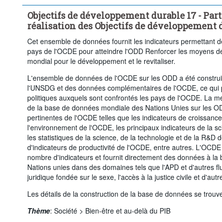
Niveau de formation:
Total
Degré d'urbanisation:
Objectifs de développement durable 17 - Part
Période temporelle:
Dernière(s) 5 période(s)
réalisation des Objectifs de développement 
Supprimer tout
Cet ensemble de données fournit les indicateurs permettant de
pays de l'OCDE pour atteindre l'ODD Renforcer les moyens de
mondial pour le développement et le revitaliser.
L'ensemble de données de l'OCDE sur les ODD a été construit
l'UNSDG et des données complémentaires de l'OCDE, ce qui p
politiques auxquels sont confrontés les pays de l'OCDE. La m
de la base de données mondiale des Nations Unies sur les O
pertinentes de l'OCDE telles que les indicateurs de croissance 
l'environnement de l'OCDE, les principaux indicateurs de la s
les statistiques de la science, de la technologie et de la R&
d'indicateurs de productivité de l'OCDE, entre autres. L'OCDE 
nombre d'indicateurs et fournit directement des données à l
Nations unies dans des domaines tels que l'APD et d'autres flu
juridique fondée sur le sexe, l'accès à la justice civile et d'aut
Les détails de la construction de la base de données se trouv
Thème
:
Société >
Bien-être et au-delà du PIB