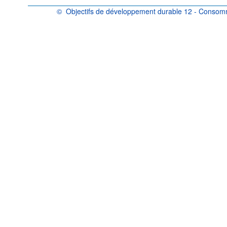
©
Objectifs de développement durable 12 - Consomm
OCDE {link} Conditions d'utilisation