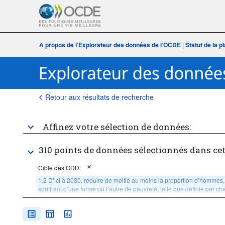
À propos de l‘Explorateur des données de l‘OCDE
|
Statut de la 
Retour aux résultats de recherche
Affinez votre sélection de données:
310 points de données sélectionnés dans ce
Cible des ODD:
1.2 D’ici à 2030, réduire de moitié au moins la proportion d’hommes,
souffrant d’une forme ou l’autre de pauvreté, telle que définie par c
Âge:
Total
Sexe:
Total
Quantile de revenue ou de richesse:
Total, national average,