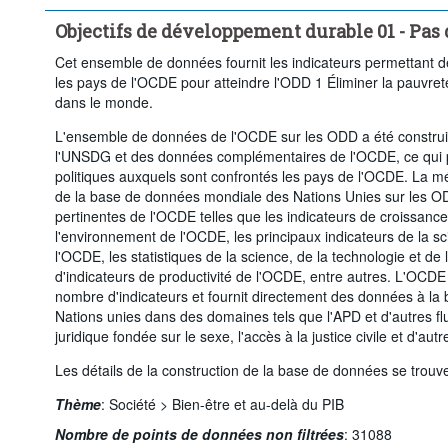
Niveau de formation:
Total
Degré d'urbanisation:
Objectifs de développement durable 01 - Pas
Période temporelle:
Dernière(s) 5 période(s)
Cet ensemble de données fournit les indicateurs permettant d
Supprimer tout
les pays de l'OCDE pour atteindre l'ODD 1 Éliminer la pauvret
dans le monde.
L'ensemble de données de l'OCDE sur les ODD a été construit
l'UNSDG et des données complémentaires de l'OCDE, ce qui p
politiques auxquels sont confrontés les pays de l'OCDE. La m
de la base de données mondiale des Nations Unies sur les O
pertinentes de l'OCDE telles que les indicateurs de croissance 
l'environnement de l'OCDE, les principaux indicateurs de la sc
l'OCDE, les statistiques de la science, de la technologie et 
d'indicateurs de productivité de l'OCDE, entre autres. L'OCDE 
nombre d'indicateurs et fournit directement des données à l
Nations unies dans des domaines tels que l'APD et d'autres flu
juridique fondée sur le sexe, l'accès à la justice civile et d'aut
Les détails de la construction de la base de données se trouv
Thème
:
Société >
Bien-être et au-delà du PIB
Nombre de points de données non filtrées
:
31088