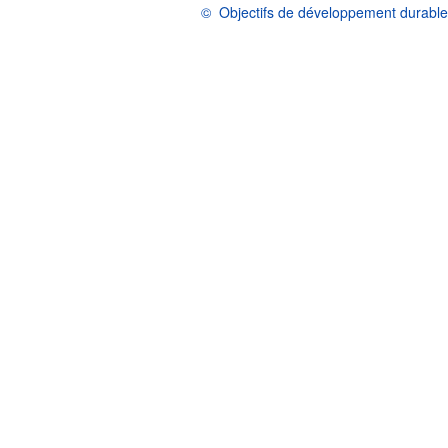
©
Objectifs de développement durable
OCDE {link} Conditions d'utilisation