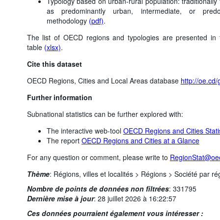
Typology based on urban-rural population: traditionally
as predominantly urban, intermediate, or pred
methodology
(pdf)
.
The list of OECD regions and typologies are presented in
table
(xlsx)
.
Cite this dataset
OECD Regions, Cities and Local Areas database
http://oe.cd/
Further information
Subnational statistics can be further explored with:
The interactive web-tool
OECD Regions and Cities Statis
The report
OECD Regions and Cities at a Glance
For any question or comment, please write to
RegionStat@oe
Thème
:
Régions, villes et localités >
Régions >
Société par ré
Nombre de points de données non filtrées
:
331795
Dernière mise à jour
:
28 juillet 2026 à 16:22:57
Ces données pourraient également vous intéresser :