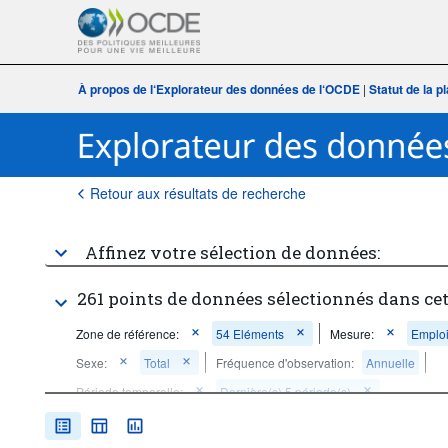
À propos de l‘Explorateur des données de l‘OCDE
|
Statut de la 
Retour aux résultats de recherche
Affinez votre sélection de données:
261 points de données sélectionnés dans ce
Zone de référence:
54 Eléments
Mesure:
Emplo
Sexe:
Total
Fréquence d'observation:
Annuelle
Période temporelle:
Dernière(s) 5 période(s)
Supprimer tout