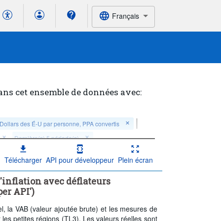
Français
ans cet ensemble de données avec:
Dollars des É-U par personne, PPA convertis
Dernière(s) 5 période(s)
Télécharger
API pour développeur
Plein écran
'inflation avec déflateurs
er API')
el, la VAB (valeur ajoutée brute) et les mesures de
 les petites régions (TL3). Les valeurs réelles sont