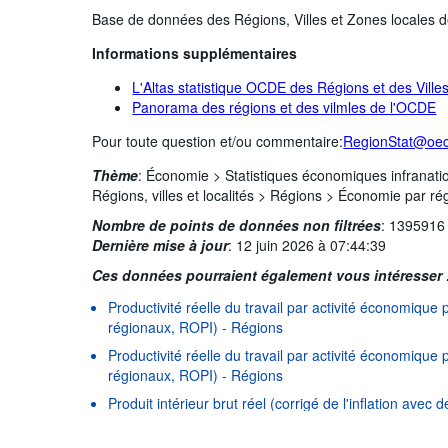
Base de données des Régions, Villes et Zones locales
Informations supplémentaires
L'Altas statistique OCDE des Régions et des Ville
Panorama des régions et des vilmles de l'OCDE
Pour toute question et/ou commentaire:
RegionStat@oec
Thème
:
Économie >
Statistiques économiques infranati
Régions, villes et localités >
Régions >
Économie par ré
Nombre de points de données non filtrées
:
1395916
Dernière mise à jour
:
12 juin 2026 à 07:44:39
Ces données pourraient également vous intéresser 
Productivité réelle du travail par activité économique p
régionaux, ROPI) - Régions
Productivité réelle du travail par activité économique p
Conditions d'utilisation
|
Protection des données
|
Politiq
régionaux, ROPI) - Régions
Produit intérieur brut réel (corrigé de l'inflation avec
Produit intérieur brut réel (corrigé de l'inflation avec