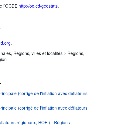
 de l’OCDE
http://oe.cd/geostats
.
s
d.org
.
onales,
Régions, villes et localités >
Régions,
gion
:
rincipale (corrigé de l'inflation avec déflateurs
rincipale (corrigé de l'inflation avec déflateurs
ue de protection des données
|
Documentation de l'API
|
FAQ
 déflateurs régionaux, ROPI) - Régions
 déflateurs régionaux, ROPI) - Régions