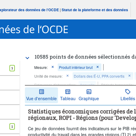
Explorateur des données de l‘OCDE
|
Statut de la plateforme et des données
10585 points de données sélectionnés d
Mesure:
Produit intérieur brut
5
Unité de mesure:
Dollars des É-U, PPA convertis
Fréquence d'observation:
Annuelle
Période temporelle:
Supprimer tout
Vue d'ensemble
Tableau
Graphique
Libellés
Statistiques économiques corrigées de l
régionaux, ROPI - Régions (pour 'Develop
1
Ce jeu de données fournit des indicateurs sur le PIB ré
productivité du travail dans les grandes régions (TL2) et