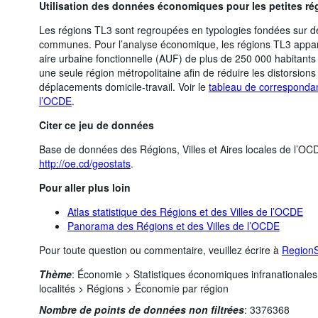
Utilisation des données économiques pour les petites ré
Les régions TL3 sont regroupées en typologies fondées sur de
communes. Pour l’analyse économique, les régions TL3 appa
aire urbaine fonctionnelle (AUF) de plus de 250 000 habitant
une seule région métropolitaine afin de réduire les distorsions
déplacements domicile-travail. Voir le
tableau de correspondanc
l’OCDE
.
Citer ce jeu de données
Base de données des Régions, Villes et Aires locales de l’OC
http://oe.cd/geostats
.
Pour aller plus loin
Atlas statistique des Régions et des Villes de l’OCDE
Panorama des Régions et des Villes de l’OCDE
Pour toute question ou commentaire, veuillez écrire à
Region
Thème
:
Économie >
Statistiques économiques infranationale
localités >
Régions >
Économie par région
Nombre de points de données non filtrées
:
3376368