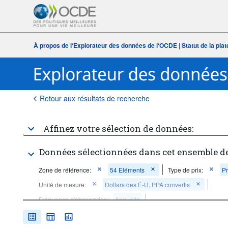
À propos de l‘Explorateur des données de l‘OCDE
|
Statut de la pl
Retour aux résultats de recherche
Affinez votre sélection de données:
Données sélectionnées dans cet ensemble d
Zone de référence:
54 Eléments
Type de prix:
Pr
Unité de mesure:
Dollars des É-U, PPA convertis
Fréquence d'observation:
Annuelle
Période temporelle:
Dernière(s) 5 période(s)