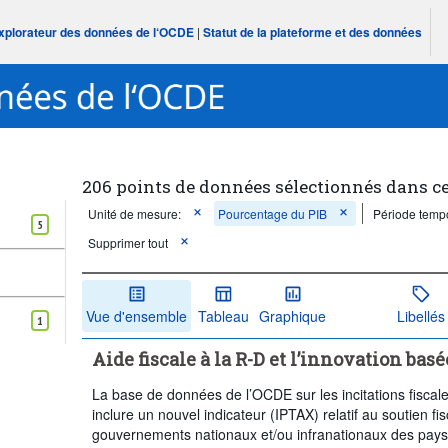
Explorateur des données de l‘OCDE
|
Statut de la plateforme et des données
206 points de données sélectionnés dans c
Unité de mesure:
Pourcentage du PIB
Période tempo
5
Supprimer tout
Vue d'ensemble
Tableau
Graphique
Libellés
1
Aide fiscale à la R-D et l’innovation bas
La base de données de l’OCDE sur les incitations fisc
inclure un nouvel indicateur (IPTAX) relatif au soutien f
gouvernements nationaux et/ou infranationaux des pay