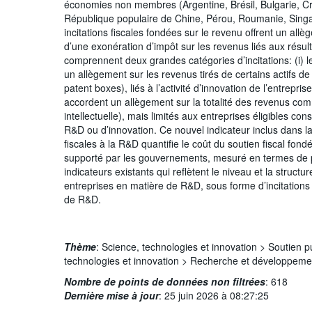
économies non membres (Argentine, Brésil, Bulgarie, Cr
République populaire de Chine, Pérou, Roumanie, Singa
incitations fiscales fondées sur le revenu offrent un all
d’une exonération d’impôt sur les revenus liés aux résultat
comprennent deux grandes catégories d’incitations: (i) l
un allègement sur les revenus tirés de certains actifs de 
patent boxes), liés à l’activité d’innovation de l’entrepris
accordent un allègement sur la totalité des revenus com
intellectuelle), mais limités aux entreprises éligibles 
R&D ou d’innovation. Ce nouvel indicateur inclus dans l
fiscales à la R&D quantifie le coût du soutien fiscal fond
supporté par les gouvernements, mesuré en termes de per
indicateurs existants qui reflètent le niveau et la stru
entreprises en matière de R&D, sous forme d’incitations
de R&D.
Thème
:
Science, technologies et innovation >
Soutien pu
technologies et innovation >
Recherche et développeme
Nombre de points de données non filtrées
:
618
Dernière mise à jour
:
25 juin 2026 à 08:27:25