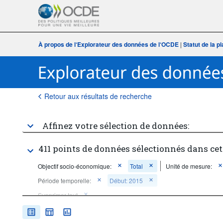
À propos de l‘Explorateur des données de l‘OCDE
|
Statut de la 
Retour aux résultats de recherche
Affinez votre sélection de données:
411 points de données sélectionnés dans ce
Objectif socio-économique:
Total
Unité de mesure:
Période temporelle:
Début: 2015
Supprimer tout