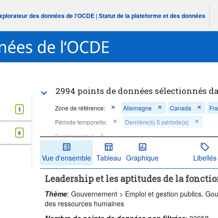
Explorateur des données de l‘OCDE
|
Statut de la plateforme et des données
2994 points de données sélectionnés d
Zone de référence:
Allemagne
Canada
Fr
5
Période temporelle:
Dernière(s) 5 période(s)
6
Supprimer tout
Vue d'ensemble
Tableau
Graphique
Libellés
Leadership et les aptitudes de la foncti
Thème
:
Gouvernement >
Emploi et gestion publics,
Gou
des ressources humaines
Nombre de points de données non filtrées
:
20958