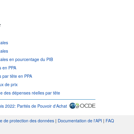
:
nales
nales
nales en pourcentage du PIB
es en PPA
s par tête en PPA
ux de prix
me des dépenses réelles par tête
uis 2022: Parités de Pouvoir d'Achat
ue de protection des données
|
Documentation de l'API
|
FAQ