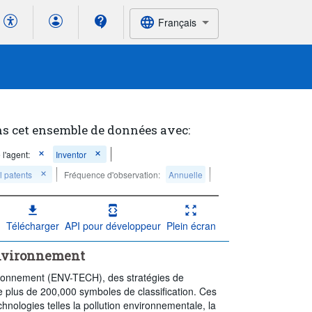
Français
ns cet ensemble de données avec:
 l'agent:
Inventor
l patents
Fréquence d'observation:
Annuelle
Télécharger
API pour développeur
Plein écran
'environnement
environnement (ENV-TECH), des stratégies de
e plus de 200,000 symboles de classification. Ces
hnologies telles la pollution environnementale, la