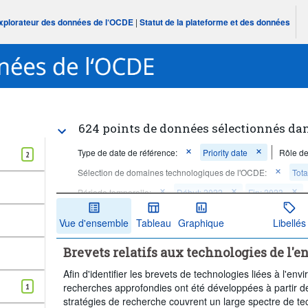
Explorateur des données de l‘OCDE
|
Statut de la plateforme et des données
624 points de données sélectionnés da
Type de date de référence:
Priority date
Rôle de
2
Sélection de domaines technologiques de l'OCDE:
Tota
Période temporelle:
Début: 2022
Fin: 2023
Supprimer tout
Vue d'ensemble
Tableau
Graphique
Libellés
Brevets relatifs aux technologies de l
Afin d'identifier les brevets de technologies liées à l'
recherches approfondies ont été développées à partir d
1
stratégies de recherche couvrent un large spectre de tec