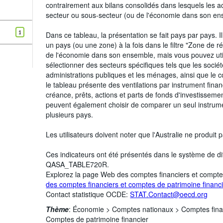
contrairement aux bilans consolidés dans lesquels les a
secteur ou sous-secteur (ou de l'économie dans son en
1
Dans ce tableau, la présentation se fait pays par pays. 
un pays (ou une zone) à la fois dans le filtre "Zone de r
de l'économie dans son ensemble, mais vous pouvez utilise
sélectionner des secteurs spécifiques tels que les sociét
administrations publiques et les ménages, ainsi que le
le tableau présente des ventilations par instrument fina
créance, prêts, actions et parts de fonds d'investisseme
peuvent également choisir de comparer un seul instrument
plusieurs pays.
Les utilisateurs doivent noter que l'Australie ne produi
Ces indicateurs ont été présentés dans le système de d
QASA_TABLE720R.
Explorez la page Web des comptes financiers et compte
des comptes financiers et comptes de patrimoine financ
Contact statistique OCDE:
STAT.Contact@oecd.org
Thème
:
Économie >
Comptes nationaux >
Comptes fina
Comptes de patrimoine financier