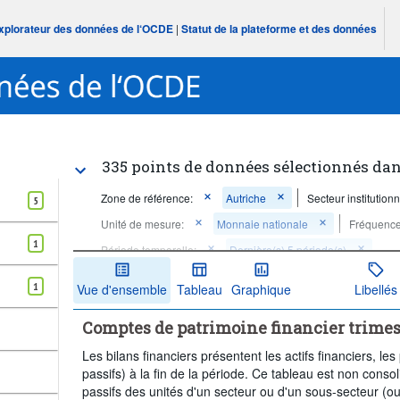
Explorateur des données de l‘OCDE
|
Statut de la plateforme et des données
335 points de données sélectionnés dan
Zone de référence:
Autriche
Secteur institutionn
5
Unité de mesure:
Monnaie nationale
Fréquence
1
Période temporelle:
Dernière(s) 5 période(s)
Supprimer tout
1
Vue d'ensemble
Tableau
Graphique
Libellés
Comptes de patrimoine financier trimest
Les bilans financiers présentent les actifs financiers, les
passifs) à la fin de la période. Ce tableau est non consolid
passifs des unités d'un secteur ou d'un sous-secteur (