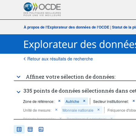
À propos de l‘Explorateur des données de l‘OCDE
|
Statut de la 
Retour aux résultats de recherche
Affinez votre sélection de données:
335 points de données sélectionnés dans ce
Zone de référence:
Autriche
Secteur institutionnel:
Unité de mesure:
Monnaie nationale
Fréquence d'obse
Période temporelle:
Dernière(s) 5 période(s)
Supprimer tout