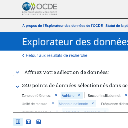
À propos de l‘Explorateur des données de l‘OCDE
|
Statut de la 
Retour aux résultats de recherche
Affinez votre sélection de données:
340 points de données sélectionnés dans ce
Zone de référence:
Autriche
Secteur institutionnel:
Unité de mesure:
Monnaie nationale
Fréquence d'obse
Période temporelle:
Dernière(s) 5 période(s)
Supprimer tout