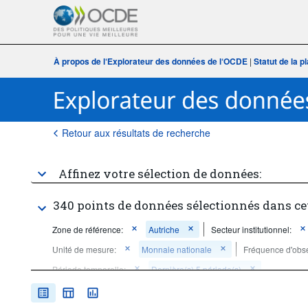
À propos de l‘Explorateur des données de l‘OCDE
|
Statut de la 
Retour aux résultats de recherche
Affinez votre sélection de données:
340 points de données sélectionnés dans ce
Zone de référence:
Autriche
Secteur institutionnel:
Unité de mesure:
Monnaie nationale
Fréquence d'obse
Période temporelle:
Dernière(s) 5 période(s)
Supprimer tout