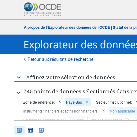
À propos de l‘Explorateur des données de l‘OCDE
|
Statut de la 
Retour aux résultats de recherche
Affinez votre sélection de données:
745 points de données sélectionnés dans ce
Zone de référence:
Pays-Bas
Secteur institutionnel:
Instruments financiers et actifs non financiers:
Non applicable
Fréquence d'observation:
Annuelle
Période temporelle:
D
Supprimer tout