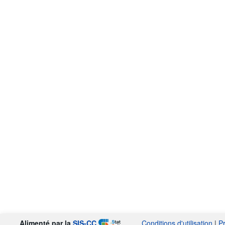
Alimenté par la
SIS-CC
Conditions d'utilisation
|
P