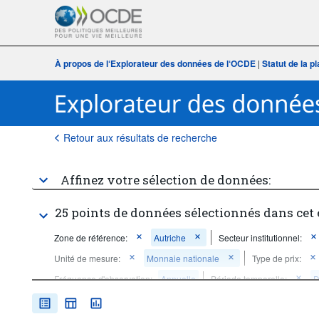
À propos de l‘Explorateur des données de l‘OCDE
|
Statut de la 
Retour aux résultats de recherche
Affinez votre sélection de données:
25 points de données sélectionnés dans cet
Zone de référence:
Autriche
Secteur institutionnel:
Unité de mesure:
Monnaie nationale
Type de prix:
Fréquence d'observation:
Annuelle
Période temporelle:
D
Supprimer tout