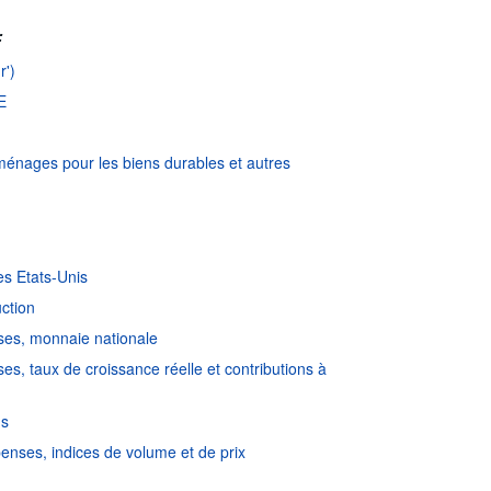
:
r')
DE
ménages pour les biens durables et autres
es Etats-Unis
uction
ses, monnaie nationale
s, taux de croissance réelle et contributions à
us
penses, indices de volume et de prix