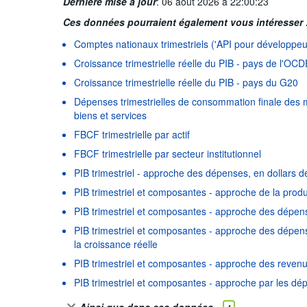
Dernière mise à jour
:
06 août 2026 à 22:00:23
Ces données pourraient également vous intéresser 
Comptes nationaux trimestriels ('API pour développeu
Croissance trimestrielle réelle du PIB - pays de l'OC
Croissance trimestrielle réelle du PIB - pays du G20
Dépenses trimestrielles de consommation finale des 
biens et services
FBCF trimestrielle par actif
FBCF trimestrielle par secteur institutionnel
PIB trimestriel - approche des dépenses, en dollars d
PIB trimestriel et composantes - approche de la prod
PIB trimestriel et composantes - approche des dépen
PIB trimestriel et composantes - approche des dépense
la croissance réelle
PIB trimestriel et composantes - approche des reven
PIB trimestriel et composantes - approche par les dé
Ainsi que dans ces données…