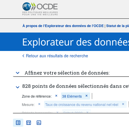
À propos de l‘Explorateur des données de l‘OCDE
|
Statut de la 
Retour aux résultats de recherche
Affinez votre sélection de données:
828 points de données sélectionnés dans ce
Zone de référence:
38 Eléments
Mesure:
Taux de croissance du revenu national net réel
Période temporelle:
Début: 2000
Supprimer tout