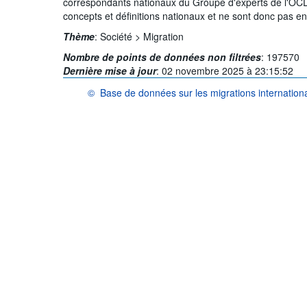
correspondants nationaux du Groupe d'experts de l'OCDE
concepts et définitions nationaux et ne sont donc pas e
Thème
:
Société >
Migration
Nombre de points de données non filtrées
:
197570
Dernière mise à jour
:
02 novembre 2025 à 23:15:52
©
Base de données sur les migrations internationa
OCDE {link} Conditions d'utilisation