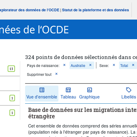
Explorateur des données de l‘OCDE
|
Statut de la plateforme et des données
324 points de données sélectionnés dans c
Pays de naissance:
Australie
Sexe:
Total
13
Supprimer tout
Vue d'ensemble
Tableau
Graphique
Libellés
1
Base de données sur les migrations inte
1
étrangère
Cet ensemble de données comprend des séries annuelles 
(population née à l'étranger par pays de naissance). La 