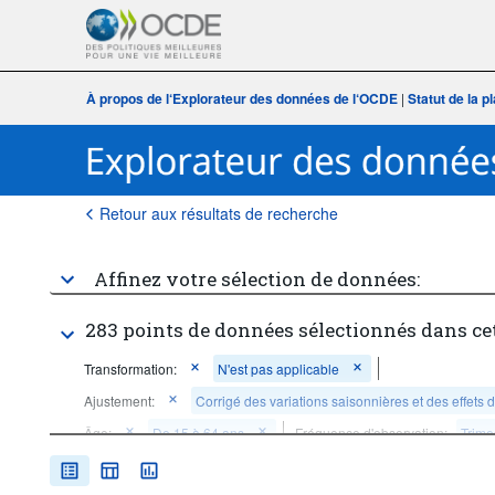
À propos de l‘Explorateur des données de l‘OCDE
|
Statut de la 
Retour aux résultats de recherche
Affinez votre sélection de données:
283 points de données sélectionnés dans ce
Transformation:
N'est pas applicable
Ajustement:
Corrigé des variations saisonnières et des effets 
Âge:
De 15 à 64 ans
Fréquence d'observation:
Trimes
Période temporelle:
Dernière(s) 7 période(s)