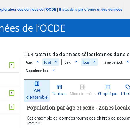
Explorateur des données de l‘OCDE
|
Statut de la plateforme et des données
1104 points de données sélectionnés dans 
Age:
Total
Sex:
Total
Time period:
5
Supprimer tout
Vue
Tableau
Microdonnées
Graphique
Libel
1
d'ensemble
Population par âge et sexe - Zones local
1
Cet ensemble de données fournit des chiffres de popula
l'OCDE.