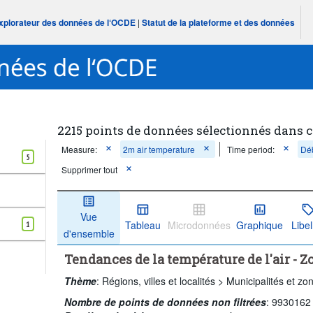
Explorateur des données de l‘OCDE
|
Statut de la plateforme et des données
2215 points de données sélectionnés dans 
Measure:
2m air temperature
Time period:
Dé
5
Supprimer tout
Vue
Tableau
Microdonnées
Graphique
Libel
1
d'ensemble
Tendances de la température de l'air - Z
Thème
:
Régions, villes et localités >
Municipalités et zo
Nombre de points de données non filtrées
:
9930162