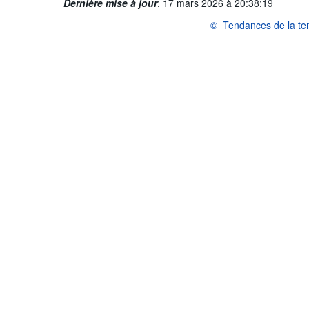
Dernière mise à jour
:
17 mars 2026 à 20:38:19
©
Tendances de la tem
OCDE {link} Conditions d'ut