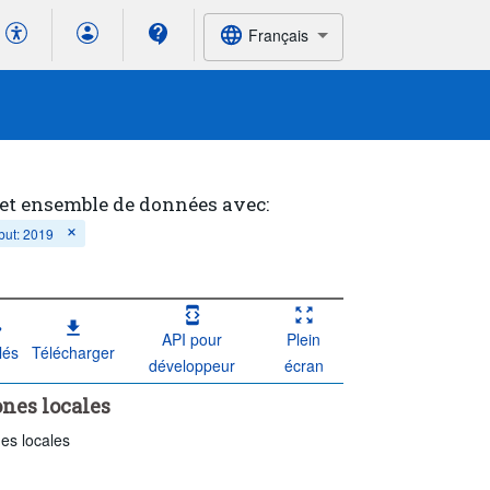
Français
cet ensemble de données avec:
but: 2019
API pour
Plein
lés
Télécharger
développeur
écran
ones locales
nes locales