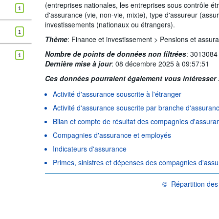
(entreprises nationales, les entreprises sous contrôle é
Supprimer tout
1
d'assurance (vie, non-vie, mixte), type d'assureur (assur
investissements (nationaux ou étrangers).
1
Thème
:
Finance et investissement >
Pensions et assur
Nombre de points de données non filtrées
:
3013084
1
Dernière mise à jour
:
08 décembre 2025 à 09:57:51
Ces données pourraient également vous intéresser 
Activité d'assurance souscrite à l'étranger
Activité d'assurance souscrite par branche d'assuran
Bilan et compte de résultat des compagnies d'assura
Compagnies d'assurance et employés
Indicateurs d'assurance
Primes, sinistres et dépenses des compagnies d'ass
©
Répartition de
OCDE {link} Conditions