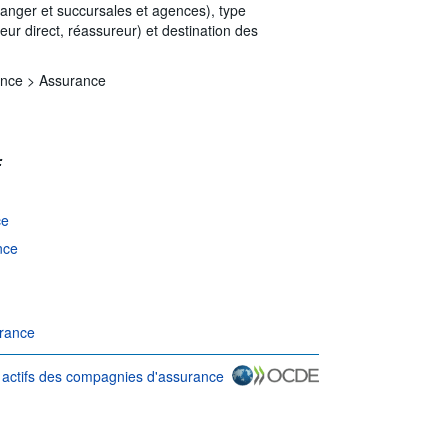
tranger et succursales et agences), type
eur direct, réassureur) et destination des
ance >
Assurance
:
ce
nce
urance
s actifs des compagnies d'assurance
 d'utilisation