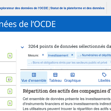
Explorateur des données de l‘OCDE
|
Statut de la plateforme et des données
3264 points de données sélectionnés d
...
Numéraires et dépôt
Mesure:
Investissement
>
5
...
Bons et obligations émis par les secteurs public et privé
>
...
Immobilier
...
Fonds communs de placement
>
>
...
Fonds spéculatifs
...
Produits structurés
>
>
12
Vue d'ensemble
Tableau
Graphique
Libellés
...
Placements produits en indices boursiers et unités de co
>
Répartition des actifs des compagnies 
1
Unité de mesure:
Dollars des É-U
Propriétaire:
Cet ensemble de données présente les investissements d
Type assurance:
Total
Type assureur:
Ass
d'instruments financiers et leurs investissements indirec
1
Fréquence d'observation:
Annuelle
Période temporelle:
Les utilisateurs peuvent trouver la répartition des acti