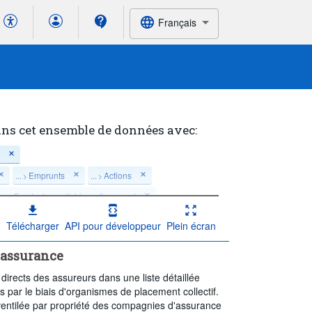
Français
ans cet ensemble de données avec:
s
...
Emprunts
...
Actions
>
>
...
Fonds de capital-investissement
>
Télécharger
API pour développeur
Plein écran
mpte
...
Autres placements
>
d'assurance
Toutes les entreprises
irects des assureurs dans une liste détaillée
ureur direct
Destination:
Total
ts par le biais d'organismes de placement collectif.
Dernière(s) 5 période(s)
fs ventilée par propriété des compagnies d'assurance