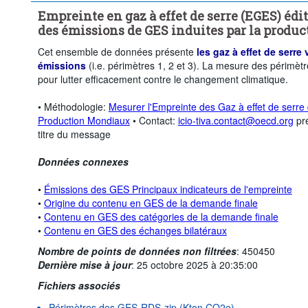
Empreinte en gaz à effet de serre (EGES) édi
des émissions de GES induites par la produc
Cet ensemble de données présente
les gaz à effet de serre
émissions
(i.e. périmètres 1, 2 et 3). La mesure des périmètr
pour lutter efficacement contre le changement climatique.
• Méthodologie:
Mesurer l'Empreinte des Gaz à effet de serre
Production Mondiaux
• Contact:
icio-tiva.contact@oecd.org
pré
titre du message
Données connexes
•
Émissions des GES Principaux indicateurs de l'empreinte
•
Origine du contenu en GES de la demande finale
•
Contenu en GES des catégories de la demande finale
•
Contenu en GES des échanges bilatéraux
Nombre de points de données non filtrées
:
450450
Dernière mise à jour
:
25 octobre 2025 à 20:35:00
Fichiers associés
Périmètres des GES-RDS-zip (Kton CO2e)