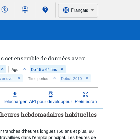
Français
ns cet ensemble de données avec:
Age:
De 15 à 64 ans
 or over
Time period:
Début: 2010
Télécharger
API pour développeur
Plein écran
s heures hebdomadaires habituelles
r tranches d'heures longues (50 ans et plus, 60
ravaillées dans l'emploi principal. Les heures de