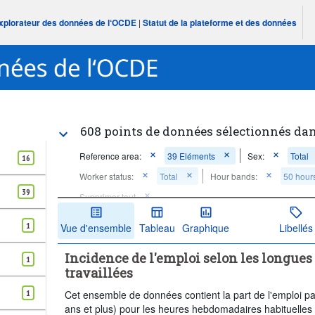
Explorateur des données de l‘OCDE
|
Statut de la plateforme et des données
608 points de données sélectionnés da
Reference area:
39 Eléments
Sex:
Total
16
Worker status:
Total
Hour bands:
50 hours
39
Supprimer tout
1
Vue d'ensemble
Tableau
Graphique
Libellés
Incidence de l'emploi selon les longue
1
travaillées
1
Cet ensemble de données contient la part de l'emploi pa
ans et plus) pour les heures hebdomadaires habituelles t