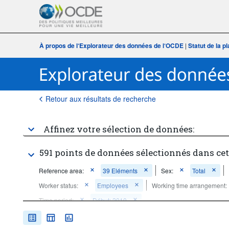
À propos de l‘Explorateur des données de l‘OCDE
|
Statut de la 
Retour aux résultats de recherche
Affinez votre sélection de données:
591 points de données sélectionnés dans ce
Reference area:
39 Eléments
Sex:
Total
Worker status:
Employees
Working time arrangement:
Time period:
Début: 2010
Supprimer tout