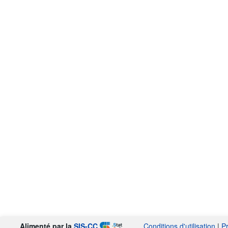
Alimenté par la
SIS-CC
Conditions d'utilisation
|
P