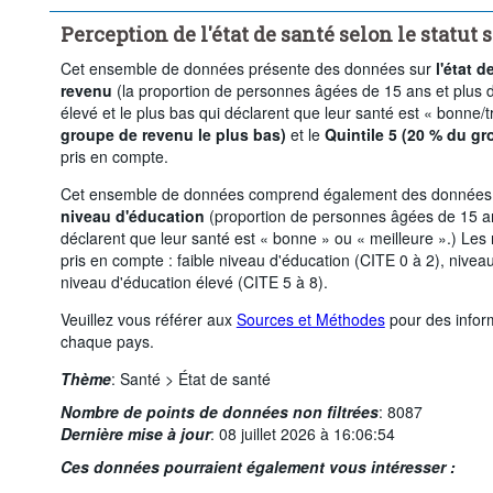
Supprimer tout
Perception de l'état de santé selon le statu
Cet ensemble de données présente des données sur
l'état 
revenu
(la proportion de personnes âgées de 15 ans et plus da
élevé et le plus bas qui déclarent que leur santé est « bonne/
groupe de revenu le plus bas)
et le
Quintile 5 (20 % du gr
pris en compte.
Cet ensemble de données comprend également des données
niveau d'éducation
(proportion de personnes âgées de 15 an
déclarent que leur santé est « bonne » ou « meilleure ».) Les
pris en compte : faible niveau d'éducation (CITE 0 à 2), nivea
niveau d'éducation élevé (CITE 5 à 8).
Veuillez vous référer aux
Sources et Méthodes
pour des inform
chaque pays.
Thème
:
Santé >
État de santé
Nombre de points de données non filtrées
:
8087
Dernière mise à jour
:
08 juillet 2026 à 16:06:54
Ces données pourraient également vous intéresser :