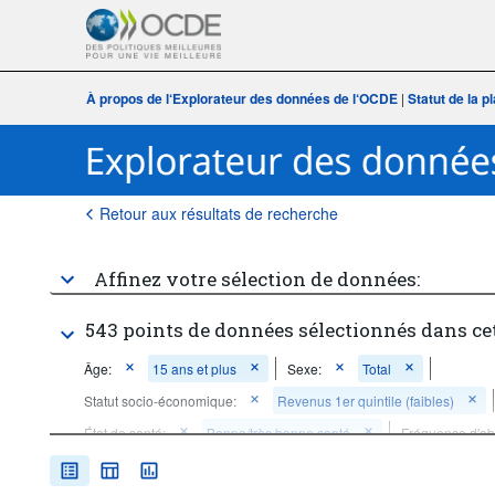
À propos de l‘Explorateur des données de l‘OCDE
|
Statut de la 
Retour aux résultats de recherche
Affinez votre sélection de données:
543 points de données sélectionnés dans ce
Âge:
15 ans et plus
Sexe:
Total
Statut socio-économique:
Revenus 1er quintile (faibles)
État de santé:
Bonne/très bonne santé
Fréquence d'ob
Période temporelle:
Début: 2010