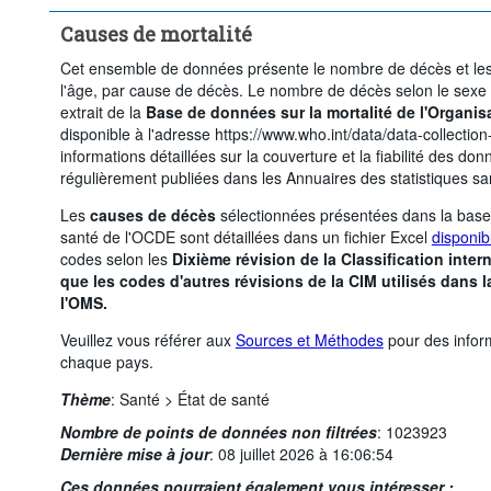
Causes de mortalité
Cet ensemble de données présente le nombre de décès et les 
l'âge, par cause de décès. Le nombre de décès selon le sexe 
extrait de la
Base de données sur la mortalité de l'Organis
disponible à l'adresse https://www.who.int/data/data-collectio
informations détaillées sur la couverture et la fiabilité des d
régulièrement publiées dans les Annuaires des statistiques sa
Les
causes de décès
sélectionnées présentées dans la base 
santé de l'OCDE sont détaillées dans un fichier Excel
disponib
codes selon les
Dixième révision de la Classification inter
que les codes d'autres révisions de la CIM utilisés dans 
l'OMS.
Veuillez vous référer aux
Sources et Méthodes
pour des inform
chaque pays.
Thème
:
Santé >
État de santé
Nombre de points de données non filtrées
:
1023923
Dernière mise à jour
:
08 juillet 2026 à 16:06:54
Ces données pourraient également vous intéresser :