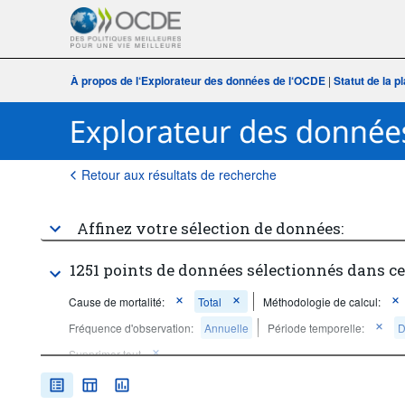
À propos de l‘Explorateur des données de l‘OCDE
|
Statut de la 
Retour aux résultats de recherche
Affinez votre sélection de données:
1251 points de données sélectionnés dans c
Cause de mortalité:
Total
Méthodologie de calcul:
Fréquence d'observation:
Annuelle
Période temporelle:
D
Supprimer tout