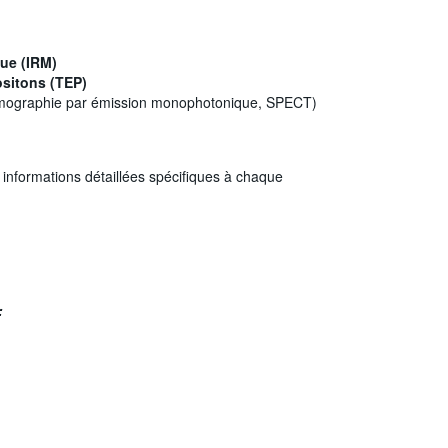
que (IRM)
ositons (TEP)
tomographie par émission monophotonique, SPECT)
informations détaillées spécifiques à chaque
: