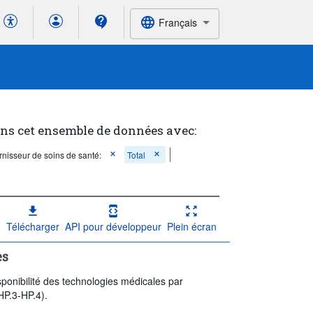
Français
ans cet ensemble de données avec:
rnisseur de soins de santé:
Total
Télécharger
API pour développeur
Plein écran
es
ponibilité des technologies médicales par
HP.3-HP.4).