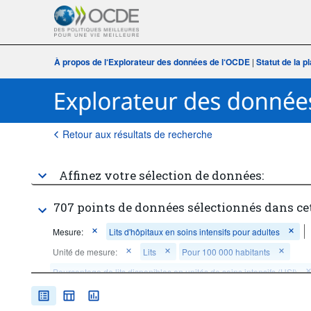
À propos de l‘Explorateur des données de l‘OCDE
|
Statut de la 
Retour aux résultats de recherche
Affinez votre sélection de données:
707 points de données sélectionnés dans ce
Mesure:
Lits d'hôpitaux en soins intensifs pour adultes
Unité de mesure:
Lits
Pour 100 000 habitants
Pourcentage de lits disponibles en unités de soins intensifs (USI)
Opération statistique:
Moyenne
Not applicable​​
P