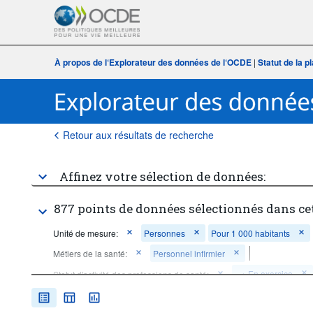
À propos de l‘Explorateur des données de l‘OCDE
|
Statut de la 
Retour aux résultats de recherche
Affinez votre sélection de données:
877 points de données sélectionnés dans ce
Unité de mesure:
Personnes
Pour 1 000 habitants
Métiers de la santé:
Personnel infirmier
...
En exercice
Statut d'activité des professions de santé:
>
Période temporelle:
Début: 2015